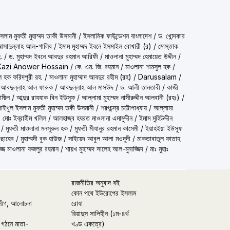
شيخ الاسلام مف) শাইখুল ইসলাম মুফতী মুহাম্মদ তাকী উসমানী
/
ইসলামিক ফাউন্ডেশন বাংলাদেশ
/
ড. খোন্দকার
দ আসাদুল্লাহ আল-গালিব
/
ইমাম মুহাম্মদ ইবনে ইসমাইল বোখারী (র)
/
মোস্তাক
.
/
ড. মুহাম্মদ ইবনে আবদুর রহমান আরিফী
/
মাওলানা মুহাম্মদ হেমায়েত উদ্দীন
/
Kazi Anower Hossain
/
কে. এম. জি. রহমান
/
মাওলানা শামসুল হক
/
ল হক ফরিদপুরী রহ.
/
মাওলানা মুহাম্মাদ আবদুর রহীম (রহ)
/
Darussalam
/
 আবদুল্লাহ আল ফারূক
/
আবদুল্লাহ আল মাসউদ
/
ড. আলী তানতাবী
/
কাজী
ামীল
/
আব্দুর রাযযাক বিন ইউসুফ
/
আল্লামা মুহাম্মদ নাসীরুদ্দীন আলবানী (রহঃ)
/
شيخ الاسلام مفتي محمد تقي عث) শাইখুল ইসলাম মুফতী মুহাম্মদ তকী উসমানী
/
শরৎচন্দ্র চট্টোপাধ্যায়
/
আল্লামা
 মোঃ ইব্রাহীম খলিল
/
আলহাজ্ব হযরত মাওলানা এমামুদ্দীন
/
ইমাম মুহিউদ্দীন
/
মুফতী মাওলানা মনসূরুল হক
/
মুফতী মীযানুর রহমান কাসেমী
/
ইয়াহইয়া ইউসুফ
 ছাহেব
/
মুহাম্মদী বুক হাউজ
/
সাইয়েদ আবুল আলা মওদূদী
/
মাকতাবাতুল ফাতাহ
্জ মাওলানা ফজলুর রহমান
/
শায়খ মুহাম্মদ সালেহ আল-মুনাজ্জিদ
/
মাঃ মুহাঃ
রাজনীতির অনুবাদ বই
কোন পথে ইউরোপের ইসলাম
লীগ, আলোচনা
রোযা
রিয়াদুস সালিহীন (১ম-৪র্থ
 গঠনে মাতা-
খণ্ড একত্রে)