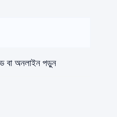
োড বা অনলাইন পড়ুন