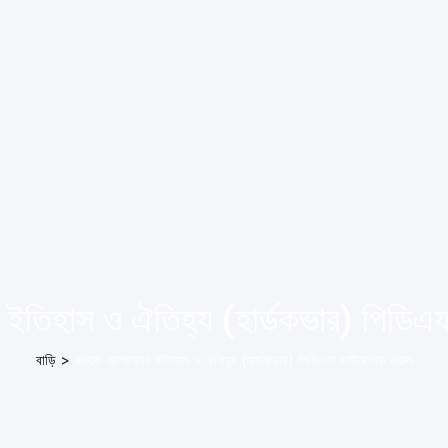
দের ইতিহাস ও ঐতিহ্য (হার্ডকভার) পিড
বাড়ি
>
রুদ্রজ ব্রাক্ষণদের ইতিহাস ও ঐতিহ্য (হার্ডকভার) পিডিএফ ডাউনলোড করুন