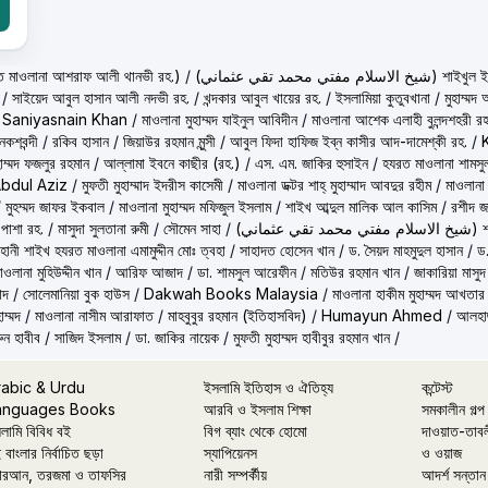
حكيم الامت م ( হাকীমুল উম্মত মাওলানা আশরাফ আলী থানভী রহ.)
/
(تي محمد تقي عثماني
/
সাইয়েদ আবুল হাসান আলী নদভী রহ.
/
খন্দকার আবুল খায়ের রহ.
/
ইসলামিয়া কুতুবখানা
/
মুহাম্ম
/
Saniyasnain Khan
/
মাওলানা মুহাম্মদ যাইনুল আবিদীন
/
মাওলানা আশেক এলাহী বুলন্দশহরী রহ
কশবন্দী
/
রকিব হাসান
/
জিয়াউর রহমান মুন্সী
/
আবুল ফিদা হাফিজ ইব্‌ন কাসীর আদ-দামেশ্‌কী রহ.
/
হাম্মদ ফজলুর রহমান
/
আল্লামা ইবনে কাছীর (রহ.)
/
এস. এম. জাকির হুসাইন
/
হযরত মাওলানা শামসু
Abdul Aziz
/
মুফতী মুহাম্মাদ ইদরীস কাসেমী
/
মাওলানা ডক্টর শাহ্‌ মুহাম্মাদ আবদুর রহীম
/
মাওলানা
/
মুহম্মদ জাফর ইকবাল
/
মাওলানা মুহাম্মদ মফিজুল ইসলাম
/
শাইখ আব্দুল মালিক আল কাসিম
/
রশীদ জ
 পাশা রহ.
/
মাসুদা সুলতানা রুমী
/
সৌমেন সাহা
/
(ماني
ূহানী শাইখ হযরত মাওলানা এমামুদ্দীন মোঃ ত্বহা
/
সাহাদত হোসেন খান
/
ড. সৈয়দ মাহমুদুল হাসান
/
ড.
াওলানা মুহিউদ্দীন খান
/
আরিফ আজাদ
/
ডা. শামসুল আরেফীন
/
মতিউর রহমান খান
/
জাকারিয়া মাসুদ
াদ
/
সোলেমানিয়া বুক হাউস
/
Dakwah Books Malaysia
/
মাওলানা হাকীম মুহাম্মদ আখতার
াম্মদ
/
মাওলানা নাসীম আরাফাত
/
মাহবুবুর রহমান (ইতিহাসবিদ)
/
Humayun Ahmed
/
আলহাজ
ুন হাবীব
/
সাজিদ ইসলাম
/
ডা. জাকির নায়েক
/
মুফতী মুহাম্মদ হাবীবুর রহমান খান
/
rabic & Urdu
ইসলামি ইতিহাস ও ঐতিহ্য
কন্টেস্ট
anguages Books
আরবি ও ইসলাম শিক্ষা
সমকালীন গল্প
লামি বিবিধ বই
বিগ ব্যাং থেকে হোমো
দাওয়াত-তাব
 বাংলার নির্বাচিত ছড়া
স্যাপিয়েনস
ও ওয়াজ
রআন, তরজমা ও তাফসির
নারী সম্পর্কীয়
আদর্শ সন্তান