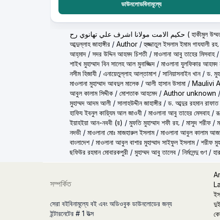
ডাউনলোডবিনামূল্যে
ولانا اشرف علي تهانوي رح
আব্দুল্লাহ জাহাঙ্গীর
/
Author
/
হুজ্জাতুল ইসলাম ইমাম গাযযালী রহ.
আহ্‌মাদ
/
সদর উদ্দিন আহমদ চিশতী
/
মাওলানা আবু তাহের মিসবাহ
শাইখ মুহাম্মাদ বিন সালেহ আল মুনাজ্জিদ
/
মাওলানা যুলফিকার আহমদ ন
নসীম হিজাযী
/
এনায়েতুল্লাহ আল্‌তামাশ
/
সানিয়াসনাইন খান
/
ড. মু
মাওলানা মুহাম্মাদ আবদুল মালেক
/
আলী হাসান উসামা
/
Maulivi 
আবুল কালাম সিদ্দীক
/
মোশতাক আহমেদ
/
Author unknown
মুহাম্মদ আদম আলী
/
সালাহউদ্দীন জাহাঙ্গীর
/
ড. আব্দুর রহমান রাফাত
হাফিয ইবনুল কায়্যিম আল জাওযী
/
মাওলানা আবু তাহের মেসবাহ
/
র
ইয়াহইয়া আন-নববী (র)
/
মুফতি মুহাম্মাদ শফী রহ.
/
মাসুদ শরীফ
/
ম
নদভী
/
মাওলানা মোঃ মাজহারুল ইসলাম
/
মাওলানা আবুল কালাম আজ
বাংলাদেশ
/
মাওলানা আবুল বাশার মুহাম্মাদ সাইফুল ইসলাম
/
শরীফ মুহ
ছফিউর রহমান মোবারকপুরী
/
মুহাম্মদ আবু তালেব
/
নির্মলেন্দু গুণ
/
হার
A
সম্পর্কিত
L
ইস
সেরা বইবিনামূল্যে বই এবং অডিওবুক ডাউনলোডের জন্য
দুই
ইন্টারনেটের # 1 উত্স
কো