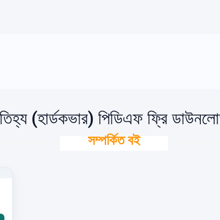
ঐতিহ্য (হার্ডকভার) পিডিএফ ফ্রি ডাউনল
সম্পর্কিত বই