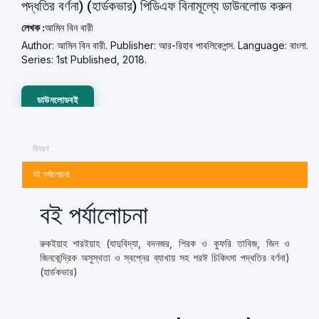
পদ্ধতির বর্ণনা) (হার্ডকভার) পিডিএফ বিনামূল্যে ডাউনলোড করুন
লেখক :
আমিন বিন বারী
Author: আমিন বিন বারী. Publisher: আর-রিহাব পাবলিকেশন্স. Language: বাংলা.
Series: 1st Published, 2018.
ডাউনলোডবই
বিবরণ
বই পর্যালোচনা
বই পর্যালোচনা
রুকইয়াহ শারইয়াহ (যাদুবিদ্যা, বদনজর, শিরক ও কুফরি তাবিজ, জিন ও
জিনকেন্দ্রিক অসুস্থতা ও স্বপ্নের ব্যাখায় সহ শরঈ চিকিৎসা পদ্ধতির বর্ণনা)
(হার্ডকভার)