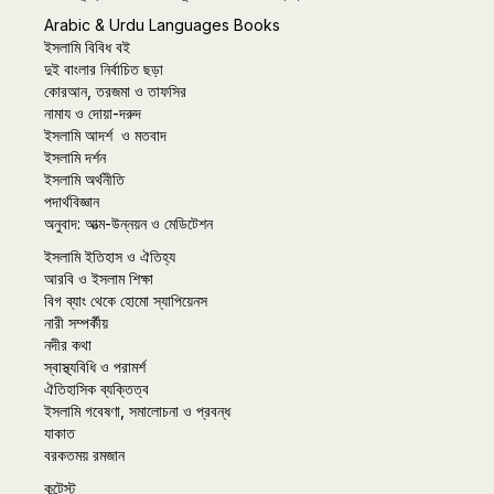
Arabic & Urdu Languages Books
ইসলামি বিবিধ বই
দুই বাংলার নির্বাচিত ছড়া
কোরআন, তরজমা ও তাফসির
নামায ও দোয়া-দরুদ
ইসলামি আদর্শ ও মতবাদ
ইসলামি দর্শন
ইসলামি অর্থনীতি
পদার্থবিজ্ঞান
অনুবাদ: আত্ম-উন্নয়ন ও মেডিটেশন
ইসলামি ইতিহাস ও ঐতিহ্য
আরবি ও ইসলাম শিক্ষা
বিগ ব্যাং থেকে হোমো স্যাপিয়েনস
নারী সম্পর্কীয়
নদীর কথা
স্বাস্থ্যবিধি ও পরামর্শ
ঐতিহাসিক ব্যক্তিত্ব
ইসলামি গবেষণা, সমালোচনা ও প্রবন্ধ
যাকাত
বরকতময় রমজান
কন্টেস্ট