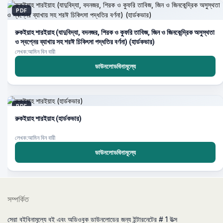
PDF
রুকইয়াহ শারইয়াহ (যাদুবিদ্যা, বদনজর, শিরক ও কুফরি তাবিজ, জিন ও জিনকেন্দ্রিক অসুস্থতা
ও স্বপ্নের ব্যাখায় সহ শরঈ চিকিৎসা পদ্ধতির বর্ণনা) (হার্ডকভার)
লেখক:আমিন বিন বারী
ডাউনলোডবিনামূল্যে
PDF
রুকইয়াহ শারইয়াহ (হার্ডকভার)
লেখক:আমিন বিন বারী
ডাউনলোডবিনামূল্যে
সম্পর্কিত
সেরা বইবিনামূল্যে বই এবং অডিওবুক ডাউনলোডের জন্য ইন্টারনেটের # 1 উত্স