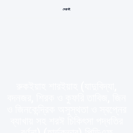
সেরা বই
রুকইয়াহ শারইয়াহ (যাদুবিদ্যা,
বদনজর, শিরক ও কুফরি তাবিজ, জিন
ও জিনকেন্দ্রিক অসুস্থতা ও স্বপ্নের
ব্যাখায় সহ শরঈ চিকিৎসা পদ্ধতির
বর্ণনা) (হার্ডকভার) পিডিএফ