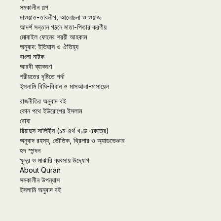
সমকালীন গল্প
দাওয়াত-তাবলীগ, আলোচনা ও ওয়াজ
আদর্শ সন্তান গঠনে মাতা-পিতার করণীয়
মোবাইল ফোনের শরয়ী আহকাম
অনুবাদ: ইতিহাস ও ঐতিহ্য
বাংলা নাটক
আরবী ব্যাকরণ
শরীয়তের দৃষ্টিতে পর্দা
ইসলামি বিধি-বিধান ও মাসআলা-মাসায়েল
রাজনীতির অনুবাদ বই
কোন পথে ইউরোপের ইসলাম
রোযা
রিয়াদুস সালিহীন (১ম-৪র্থ খণ্ড একত্রে)
অনুবাদ রহস্য, ভৌতিক, থ্রিলার ও অ্যাডভেঞ্চার
হৃদ স্পন্দন
ক্ষুদ্র ও মাঝারি ব্যবসায় উদ্যোগ
About Quran
সমকালীন উপন্যাস
ইসলামি অনুবাদ বই