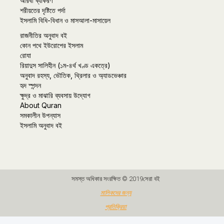
আরবী ব্যাকরণ
শরীয়তের দৃষ্টিতে পর্দা
ইসলামি বিধি-বিধান ও মাসআলা-মাসায়েল
রাজনীতির অনুবাদ বই
কোন পথে ইউরোপের ইসলাম
রোযা
রিয়াদুস সালিহীন (১ম-৪র্থ খণ্ড একত্রে)
অনুবাদ রহস্য, ভৌতিক, থ্রিলার ও অ্যাডভেঞ্চার
হৃদ স্পন্দন
ক্ষুদ্র ও মাঝারি ব্যবসায় উদ্যোগ
About Quran
সমকালীন উপন্যাস
ইসলামি অনুবাদ বই
সমস্ত অধিকার সংরক্ষিত © 2019সেরা বই
মালিকদের জন্য
প্রতিক্রিয়া