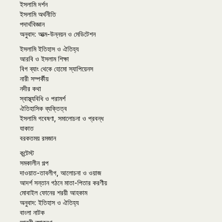
ইসলামি দর্শন
ইসলামি অর্থনীতি
পদার্থবিজ্ঞান
অনুবাদ: আত্ম-উন্নয়ন ও মেডিটেশন
ইসলামি ইতিহাস ও ঐতিহ্য
আরবি ও ইসলাম শিক্ষা
বিগ ব্যাং থেকে হোমো স্যাপিয়েনস
নারী সম্পর্কীয়
নদীর কথা
স্বাস্থ্যবিধি ও পরামর্শ
ঐতিহাসিক ব্যক্তিত্ব
ইসলামি গবেষণা, সমালোচনা ও প্রবন্ধ
যাকাত
বরকতময় রমজান
কন্টেস্ট
সমকালীন গল্প
দাওয়াত-তাবলীগ, আলোচনা ও ওয়াজ
আদর্শ সন্তান গঠনে মাতা-পিতার করণীয়
মোবাইল ফোনের শরয়ী আহকাম
অনুবাদ: ইতিহাস ও ঐতিহ্য
বাংলা নাটক