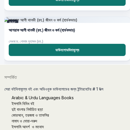
PDF
আশরাফ আলী থানভী (রহ.) জীবন ও কর্ম (হার্ডকভার)
লেখক:ড. গোলাম মুহাম্মদ (রহ.)
ডাউনলোডবিনামূল্যে
সম্পর্কিত
সেরা বইবিনামূল্যে বই এবং অডিওবুক ডাউনলোডের জন্য ইন্টারনেটের # 1 উত্স
Arabic & Urdu Languages Books
ইসলামি বিবিধ বই
দুই বাংলার নির্বাচিত ছড়া
কোরআন, তরজমা ও তাফসির
নামায ও দোয়া-দরুদ
ইসলামি আদর্শ ও মতবাদ