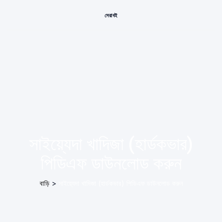
সেরা বই
সাইয়্যেদা খাদিজা (হার্ডকভার)
পিডিএফ ডাউনলোড করুন
বাড়ি
>
সাইয়্যেদা খাদিজা (হার্ডকভার) পিডিএফ ডাউনলোড করুন