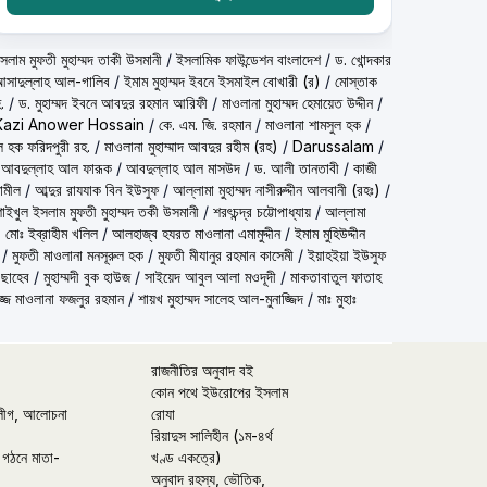
شيخ الاسلام مف) শাইখুল ইসলাম মুফতী মুহাম্মদ তাকী উসমানী
/
ইসলামিক ফাউন্ডেশন বাংলাদেশ
/
ড. খোন্দকার
দ আসাদুল্লাহ আল-গালিব
/
ইমাম মুহাম্মদ ইবনে ইসমাইল বোখারী (র)
/
মোস্তাক
.
/
ড. মুহাম্মদ ইবনে আবদুর রহমান আরিফী
/
মাওলানা মুহাম্মদ হেমায়েত উদ্দীন
/
Kazi Anower Hossain
/
কে. এম. জি. রহমান
/
মাওলানা শামসুল হক
/
ল হক ফরিদপুরী রহ.
/
মাওলানা মুহাম্মাদ আবদুর রহীম (রহ)
/
Darussalam
/
 আবদুল্লাহ আল ফারূক
/
আবদুল্লাহ আল মাসউদ
/
ড. আলী তানতাবী
/
কাজী
ামীল
/
আব্দুর রাযযাক বিন ইউসুফ
/
আল্লামা মুহাম্মদ নাসীরুদ্দীন আলবানী (রহঃ)
/
شيخ الاسلام مفتي محمد تقي عث) শাইখুল ইসলাম মুফতী মুহাম্মদ তকী উসমানী
/
শরৎচন্দ্র চট্টোপাধ্যায়
/
আল্লামা
 মোঃ ইব্রাহীম খলিল
/
আলহাজ্ব হযরত মাওলানা এমামুদ্দীন
/
ইমাম মুহিউদ্দীন
/
মুফতী মাওলানা মনসূরুল হক
/
মুফতী মীযানুর রহমান কাসেমী
/
ইয়াহইয়া ইউসুফ
 ছাহেব
/
মুহাম্মদী বুক হাউজ
/
সাইয়েদ আবুল আলা মওদূদী
/
মাকতাবাতুল ফাতাহ
্জ মাওলানা ফজলুর রহমান
/
শায়খ মুহাম্মদ সালেহ আল-মুনাজ্জিদ
/
মাঃ মুহাঃ
রাজনীতির অনুবাদ বই
কোন পথে ইউরোপের ইসলাম
লীগ, আলোচনা
রোযা
রিয়াদুস সালিহীন (১ম-৪র্থ
 গঠনে মাতা-
খণ্ড একত্রে)
অনুবাদ রহস্য, ভৌতিক,