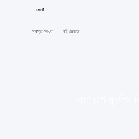
সেরা বই
সমস্ত লেখক
বই এজেড
স্বর্ণযুগে মুসলি