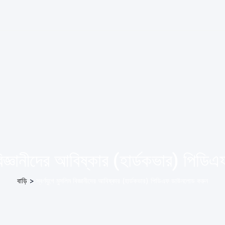
ম বিজ্ঞানীদের আবিষ্কার (হার্ডকভার) পি
বাড়ি
>
স্বর্ণযুগে মুসলিম বিজ্ঞানীদের আবিষ্কার (হার্ডকভার) পিডিএফ ডাউনলোড করুন