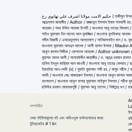
ولانا اشرف علي تهانوي رح
আব্দুল্লাহ জাহাঙ্গীর
/
Author
/
হুজ্জাতুল ইসলাম ইমাম গাযযালী রহ.
আহ্‌মাদ
/
সদর উদ্দিন আহমদ চিশতী
/
মাওলানা আবু তাহের মিসবাহ
শাইখ মুহাম্মাদ বিন সালেহ আল মুনাজ্জিদ
/
মাওলানা যুলফিকার আহমদ ন
নসীম হিজাযী
/
এনায়েতুল্লাহ আল্‌তামাশ
/
সানিয়াসনাইন খান
/
ড. মু
মাওলানা মুহাম্মাদ আবদুল মালেক
/
আলী হাসান উসামা
/
Maulivi 
আবুল কালাম সিদ্দীক
/
মোশতাক আহমেদ
/
Author unknown
মুহাম্মদ আদম আলী
/
সালাহউদ্দীন জাহাঙ্গীর
/
ড. আব্দুর রহমান রাফাত
হাফিয ইবনুল কায়্যিম আল জাওযী
/
মাওলানা আবু তাহের মেসবাহ
/
র
ইয়াহইয়া আন-নববী (র)
/
মুফতি মুহাম্মাদ শফী রহ.
/
মাসুদ শরীফ
/
ম
নদভী
/
মাওলানা মোঃ মাজহারুল ইসলাম
/
মাওলানা আবুল কালাম আজ
বাংলাদেশ
/
মাওলানা আবুল বাশার মুহাম্মাদ সাইফুল ইসলাম
/
শরীফ মুহ
ছফিউর রহমান মোবারকপুরী
/
মুহাম্মদ আবু তালেব
/
নির্মলেন্দু গুণ
/
হার
A
সম্পর্কিত
L
ইস
সেরা বইবিনামূল্যে বই এবং অডিওবুক ডাউনলোডের জন্য
দুই
ইন্টারনেটের # 1 উত্স
কো
না