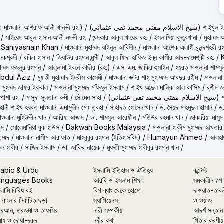
حكيم الامت م ( হাকীমুল উম্মত মাওলানা আশরাফ আলী থানভী রহ.)
/
(تي محمد تقي عثماني
/
সাইয়েদ আবুল হাসান আলী নদভী রহ.
/
খন্দকার আবুল খায়ের রহ.
/
ইসলামিয়া কুতুবখানা
/
মুহাম্ম
/
Saniyasnain Khan
/
মাওলানা মুহাম্মদ যাইনুল আবিদীন
/
মাওলানা আশেক এলাহী বুলন্দশহরী রহ
কশবন্দী
/
রকিব হাসান
/
জিয়াউর রহমান মুন্সী
/
আবুল ফিদা হাফিজ ইব্‌ন কাসীর আদ-দামেশ্‌কী রহ.
/
হাম্মদ ফজলুর রহমান
/
আল্লামা ইবনে কাছীর (রহ.)
/
এস. এম. জাকির হুসাইন
/
হযরত মাওলানা শামসু
Abdul Aziz
/
মুফতী মুহাম্মাদ ইদরীস কাসেমী
/
মাওলানা ডক্টর শাহ্‌ মুহাম্মাদ আবদুর রহীম
/
মাওলানা
/
মুহম্মদ জাফর ইকবাল
/
মাওলানা মুহাম্মদ মফিজুল ইসলাম
/
শাইখ আব্দুল মালিক আল কাসিম
/
রশীদ জ
 পাশা রহ.
/
মাসুদা সুলতানা রুমী
/
সৌমেন সাহা
/
(ماني
ূহানী শাইখ হযরত মাওলানা এমামুদ্দীন মোঃ ত্বহা
/
সাহাদত হোসেন খান
/
ড. সৈয়দ মাহমুদুল হাসান
/
ড.
াওলানা মুহিউদ্দীন খান
/
আরিফ আজাদ
/
ডা. শামসুল আরেফীন
/
মতিউর রহমান খান
/
জাকারিয়া মাসুদ
াদ
/
সোলেমানিয়া বুক হাউস
/
Dakwah Books Malaysia
/
মাওলানা হাকীম মুহাম্মদ আখতার
াম্মদ
/
মাওলানা নাসীম আরাফাত
/
মাহবুবুর রহমান (ইতিহাসবিদ)
/
Humayun Ahmed
/
আলহাজ
ুন হাবীব
/
সাজিদ ইসলাম
/
ডা. জাকির নায়েক
/
মুফতী মুহাম্মদ হাবীবুর রহমান খান
/
rabic & Urdu
ইসলামি ইতিহাস ও ঐতিহ্য
কন্টেস্ট
anguages Books
আরবি ও ইসলাম শিক্ষা
সমকালীন গল্প
লামি বিবিধ বই
বিগ ব্যাং থেকে হোমো
দাওয়াত-তাব
 বাংলার নির্বাচিত ছড়া
স্যাপিয়েনস
ও ওয়াজ
রআন, তরজমা ও তাফসির
নারী সম্পর্কীয়
আদর্শ সন্তান
মায ও দোয়া-দরুদ
নদীর কথা
পিতার করণীয়