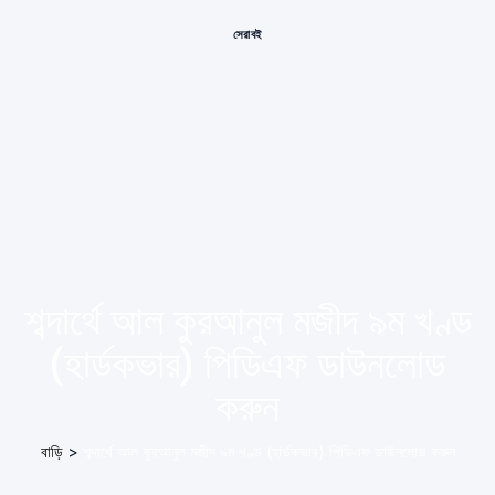
সেরা বই
শব্দার্থে আল কুরআনুল মজীদ ৯ম খণ্ড
(হার্ডকভার) পিডিএফ ডাউনলোড
করুন
বাড়ি
>
শব্দার্থে আল কুরআনুল মজীদ ৯ম খণ্ড (হার্ডকভার) পিডিএফ ডাউনলোড করুন