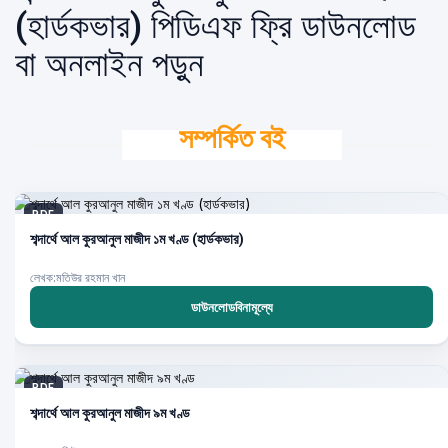
(হার্ডকভার) পিডিএফ ফ্রি ডাউনলোড
বা অনলাইন পড়ুন
সম্পর্কিত বই
PDF
শব্দার্থে আল কুরআনুল মাজীদ ১ম খণ্ড (হার্ডকভার)
লেখক:মতিউর রহমান খান
ডাউনলোডবিনামূল্যে
PDF
শব্দার্থে আল কুরআনুল মাজীদ ৯ম খণ্ড