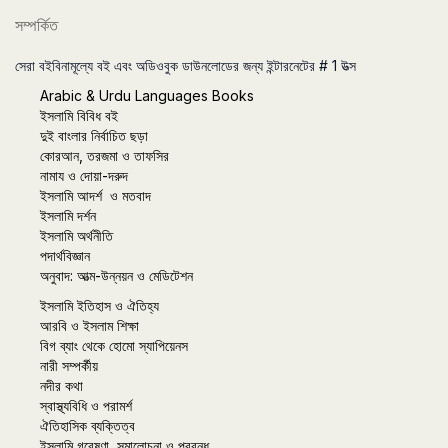
সম্পর্কিত
সেরা বইবিনামূল্যে বই এবং অডিওবুক ডাউনলোডের জন্য ইন্টারনেটের # 1 উত্স
Arabic & Urdu Languages Books
ইসলামি বিবিধ বই
দুই বাংলার নির্বাচিত ছড়া
কোরআন, তরজমা ও তাফসির
নামায ও দোয়া-দরুদ
ইসলামি আদর্শ ও মতবাদ
ইসলামি দর্শন
ইসলামি অর্থনীতি
পদার্থবিজ্ঞান
অনুবাদ: আত্ম-উন্নয়ন ও মেডিটেশন
ইসলামি ইতিহাস ও ঐতিহ্য
আরবি ও ইসলাম শিক্ষা
বিগ ব্যাং থেকে হোমো স্যাপিয়েনস
নারী সম্পর্কীয়
নদীর কথা
স্বাস্থ্যবিধি ও পরামর্শ
ঐতিহাসিক ব্যক্তিত্ব
ইসলামি গবেষণা, সমালোচনা ও প্রবন্ধ