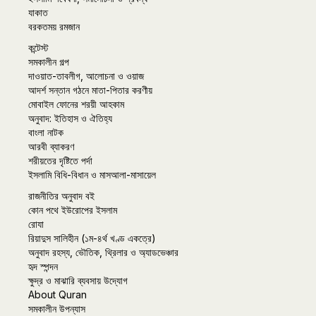
যাকাত
বরকতময় রমজান
কন্টেস্ট
সমকালীন গল্প
দাওয়াত-তাবলীগ, আলোচনা ও ওয়াজ
আদর্শ সন্তান গঠনে মাতা-পিতার করণীয়
মোবাইল ফোনের শরয়ী আহকাম
অনুবাদ: ইতিহাস ও ঐতিহ্য
বাংলা নাটক
আরবী ব্যাকরণ
শরীয়তের দৃষ্টিতে পর্দা
ইসলামি বিধি-বিধান ও মাসআলা-মাসায়েল
রাজনীতির অনুবাদ বই
কোন পথে ইউরোপের ইসলাম
রোযা
রিয়াদুস সালিহীন (১ম-৪র্থ খণ্ড একত্রে)
অনুবাদ রহস্য, ভৌতিক, থ্রিলার ও অ্যাডভেঞ্চার
হৃদ স্পন্দন
ক্ষুদ্র ও মাঝারি ব্যবসায় উদ্যোগ
About Quran
সমকালীন উপন্যাস