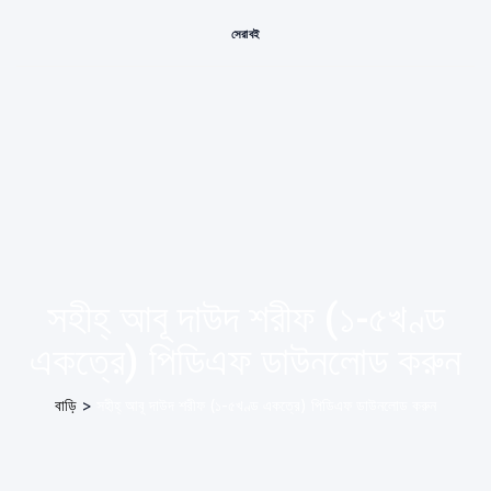
সেরা বই
সহীহ্ আবূ দাউদ শরীফ (১-৫খণ্ড
একত্রে) পিডিএফ ডাউনলোড করুন
বাড়ি
>
সহীহ্ আবূ দাউদ শরীফ (১-৫খণ্ড একত্রে) পিডিএফ ডাউনলোড করুন