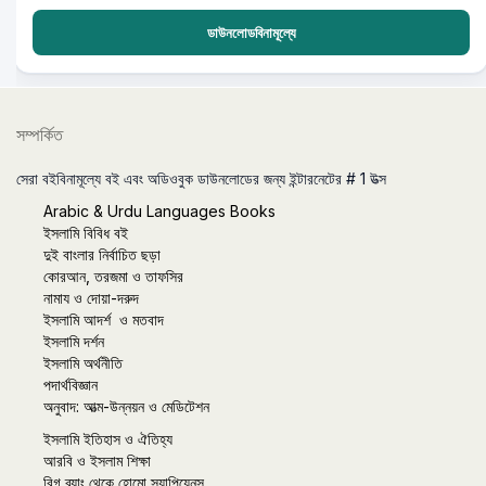
ডাউনলোডবিনামূল্যে
সম্পর্কিত
সেরা বইবিনামূল্যে বই এবং অডিওবুক ডাউনলোডের জন্য ইন্টারনেটের # 1 উত্স
Arabic & Urdu Languages Books
ইসলামি বিবিধ বই
দুই বাংলার নির্বাচিত ছড়া
কোরআন, তরজমা ও তাফসির
নামায ও দোয়া-দরুদ
ইসলামি আদর্শ ও মতবাদ
ইসলামি দর্শন
ইসলামি অর্থনীতি
পদার্থবিজ্ঞান
অনুবাদ: আত্ম-উন্নয়ন ও মেডিটেশন
ইসলামি ইতিহাস ও ঐতিহ্য
আরবি ও ইসলাম শিক্ষা
বিগ ব্যাং থেকে হোমো স্যাপিয়েনস