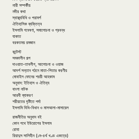
নারী সম্পর্কীয়
নদীর কথা
স্বাস্থ্যবিধি ও পরামর্শ
ঐতিহাসিক ব্যক্তিত্ব
ইসলামি গবেষণা, সমালোচনা ও প্রবন্ধ
যাকাত
বরকতময় রমজান
কন্টেস্ট
সমকালীন গল্প
দাওয়াত-তাবলীগ, আলোচনা ও ওয়াজ
আদর্শ সন্তান গঠনে মাতা-পিতার করণীয়
মোবাইল ফোনের শরয়ী আহকাম
অনুবাদ: ইতিহাস ও ঐতিহ্য
বাংলা নাটক
আরবী ব্যাকরণ
শরীয়তের দৃষ্টিতে পর্দা
ইসলামি বিধি-বিধান ও মাসআলা-মাসায়েল
রাজনীতির অনুবাদ বই
কোন পথে ইউরোপের ইসলাম
রোযা
রিয়াদুস সালিহীন (১ম-৪র্থ খণ্ড একত্রে)