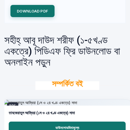
DOWNLOAD PDF
সহীহ্ আবূ দাউদ শরীফ (১-৫খণ্ড
একত্রে) পিডিএফ ফ্রি ডাউনলোড বা
অনলাইন পড়ুন
সম্পর্কিত বই
PDF
তাযকেরাতুল আম্বিয়া (১স ও ২য় খণ্ড একত্রে) সাদা
ডাউনলোডবিনামূল্যে