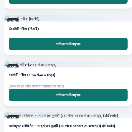
PDF
তিরমিযী শরীফ (ডিমাই)
ডাউনলোডবিনামূল্যে
PDF
বোখারী শরীফ (১-১০ খণ্ড একত্রে)
লেখক:শায়খুল হাদীস আল্লামা আজিজুল হক সাহেব
ডাউনলোডবিনামূল্যে
PDF
মোকছুদুল মোমিনিন - বেহেশতের কুনজী (১ম থেকে ১৫তম খণ্ড একত্রে)(হার্ডকভার)