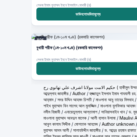
লেখক:ইমাম মুহাম্মদ ইবনে ইসমাইল বোখারী (র)
ডাউনলোডবিনামূল্যে
PDF
বুখারী শরীফ (১ম-১০ম খণ্ড) (রকমারি কালেকশন)
লেখক:ইমাম মুহাম্মদ ইবনে ইসমাইল বোখারী (র)
ডাউনলোডবিনামূল্যে
ولانا اشرف علي تهانوي رح
আব্দুল্লাহ জাহাঙ্গীর
/
Author
/
হুজ্জাতুল ইসলাম ইমাম গাযযালী রহ.
আহ্‌মাদ
/
সদর উদ্দিন আহমদ চিশতী
/
মাওলানা আবু তাহের মিসবাহ
শাইখ মুহাম্মাদ বিন সালেহ আল মুনাজ্জিদ
/
মাওলানা যুলফিকার আহমদ ন
নসীম হিজাযী
/
এনায়েতুল্লাহ আল্‌তামাশ
/
সানিয়াসনাইন খান
/
ড. মু
মাওলানা মুহাম্মাদ আবদুল মালেক
/
আলী হাসান উসামা
/
Maulivi 
আবুল কালাম সিদ্দীক
/
মোশতাক আহমেদ
/
Author unknown
মুহাম্মদ আদম আলী
/
সালাহউদ্দীন জাহাঙ্গীর
/
ড. আব্দুর রহমান রাফাত
হাফিয ইবনুল কায়্যিম আল জাওযী
/
মাওলানা আবু তাহের মেসবাহ
/
র