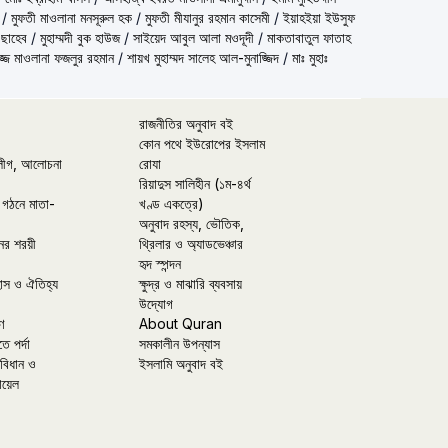
/
মুফতী মাওলানা মনসূরুল হক
/
মুফতী মীযানুর রহমান কাসেমী
/
ইয়াহইয়া ইউসুফ
 ছাহেব
/
মুহাম্মদী বুক হাউজ
/
সাইয়েদ আবুল আলা মওদূদী
/
মাকতাবাতুল ফাতাহ
্জ মাওলানা ফজলুর রহমান
/
শায়খ মুহাম্মদ সালেহ আল-মুনাজ্জিদ
/
মাঃ মুহাঃ
রাজনীতির অনুবাদ বই
কোন পথে ইউরোপের ইসলাম
লীগ, আলোচনা
রোযা
রিয়াদুস সালিহীন (১ম-৪র্থ
 গঠনে মাতা-
খণ্ড একত্রে)
অনুবাদ রহস্য, ভৌতিক,
ের শরয়ী
থ্রিলার ও অ্যাডভেঞ্চার
হৃদ স্পন্দন
হাস ও ঐতিহ্য
ক্ষুদ্র ও মাঝারি ব্যবসায়
উদ্যোগ
ণ
About Quran
তে পর্দা
সমকালীন উপন্যাস
বিধান ও
ইসলামি অনুবাদ বই
ায়েল