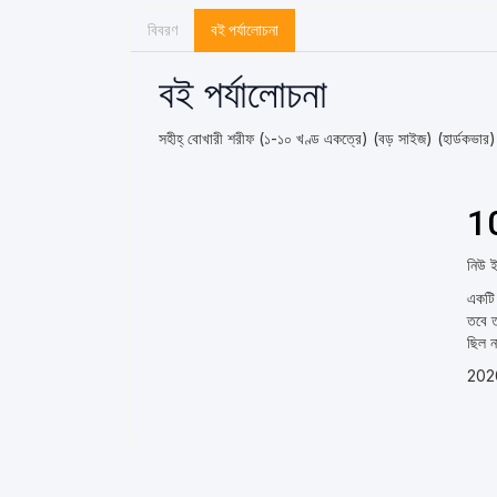
বিবরণ
বই পর্যালোচনা
বই পর্যালোচনা
সহীহ্ বোখারী শরীফ (১-১০ খণ্ড একত্রে) (বড় সাইজ) (হার্ডকভার)
1
নিউ ইয
একটি 
তবে ত
ছিল ন
202