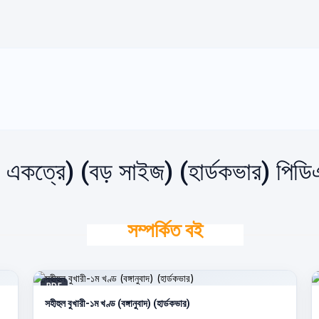
্ড একত্রে) (বড় সাইজ) (হার্ডকভার) পি
সম্পর্কিত বই
PDF
সহীহুল বুখারী-১ম খণ্ড (বঙ্গানুবাদ) (হার্ডকভার)