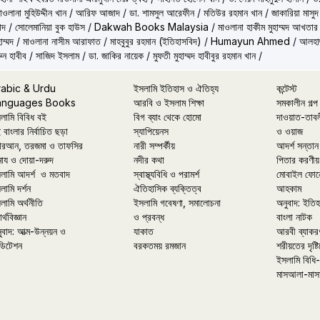
াওলানা মুহিউদ্দীন খান
/
আরিফ আজাদ
/
ডা. শামসুল আরেফীন
/
মতিউর রহমান খান
/
জাকারিয়া মাসুদ
াদ
/
সোলেমানিয়া বুক হাউস
/
Dakwah Books Malaysia
/
মাওলানা হাকীম মুহাম্মদ আখতার
াম্মদ
/
মাওলানা নাসীম আরাফাত
/
মাহবুবুর রহমান (ইতিহাসবিদ)
/
Humayun Ahmed
/
আলহাজ
ুন হাবীব
/
সাজিদ ইসলাম
/
ডা. জাকির নায়েক
/
মুফতী মুহাম্মদ হাবীবুর রহমান খান
/
rabic & Urdu
ইসলামি ইতিহাস ও ঐতিহ্য
কন্টেস্ট
anguages Books
আরবি ও ইসলাম শিক্ষা
সমকালীন গল্প
লামি বিবিধ বই
বিগ ব্যাং থেকে হোমো
দাওয়াত-তাব
 বাংলার নির্বাচিত ছড়া
স্যাপিয়েনস
ও ওয়াজ
রআন, তরজমা ও তাফসির
নারী সম্পর্কীয়
আদর্শ সন্তান
মায ও দোয়া-দরুদ
নদীর কথা
পিতার করণীয়
লামি আদর্শ ও মতবাদ
স্বাস্থ্যবিধি ও পরামর্শ
মোবাইল ফোন
লামি দর্শন
ঐতিহাসিক ব্যক্তিত্ব
আহকাম
লামি অর্থনীতি
ইসলামি গবেষণা, সমালোচনা
অনুবাদ: ইতি
র্থবিজ্ঞান
ও প্রবন্ধ
বাংলা নাটক
ুবাদ: আত্ম-উন্নয়ন ও
যাকাত
আরবী ব্যাকর
ডিটেশন
বরকতময় রমজান
শরীয়তের দৃষ্টি
ইসলামি বিধি-
মাসআলা-মাস