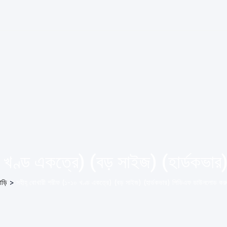
০ খণ্ড একত্রে) (বড় সাইজ) (হার্ডকভ
াড়ি
>
সহীহ্ বোখারী শরীফ (১-১০ খণ্ড একত্রে) (বড় সাইজ) (হার্ডকভার) পিডিএফ ডাউনলোড কর