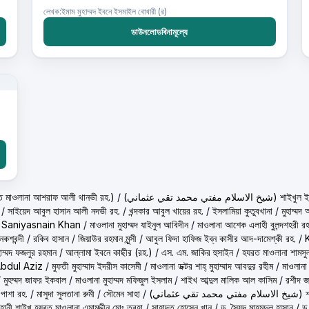
লেখক:ইমাম মুহাম্মদ ইবনে ইসমাইল বোখারী (র)
ডাউনলোডবিনামূল্যে
حكيم الامت م ( হাকীমুল উম্মত মাওলানা আশরাফ আলী থানভী রহ.)
/
(تي محمد تقي عثماني
/
সাইয়েদ আবুল হাসান আলী নদভী রহ.
/
খন্দকার আবুল খায়ের রহ.
/
ইসলামিয়া কুতুবখানা
/
মুহাম্ম
/
Saniyasnain Khan
/
মাওলানা মুহাম্মদ যাইনুল আবিদীন
/
মাওলানা আশেক এলাহী বুলন্দশহরী রহ
কশবন্দী
/
রকিব হাসান
/
জিয়াউর রহমান মুন্সী
/
আবুল ফিদা হাফিজ ইব্‌ন কাসীর আদ-দামেশ্‌কী রহ.
/
হাম্মদ ফজলুর রহমান
/
আল্লামা ইবনে কাছীর (রহ.)
/
এস. এম. জাকির হুসাইন
/
হযরত মাওলানা শামসু
Abdul Aziz
/
মুফতী মুহাম্মাদ ইদরীস কাসেমী
/
মাওলানা ডক্টর শাহ্‌ মুহাম্মাদ আবদুর রহীম
/
মাওলানা
/
মুহম্মদ জাফর ইকবাল
/
মাওলানা মুহাম্মদ মফিজুল ইসলাম
/
শাইখ আব্দুল মালিক আল কাসিম
/
রশীদ জ
 পাশা রহ.
/
মাসুদা সুলতানা রুমী
/
সৌমেন সাহা
/
(ماني
ূহানী শাইখ হযরত মাওলানা এমামুদ্দীন মোঃ ত্বহা
/
সাহাদত হোসেন খান
/
ড. সৈয়দ মাহমুদুল হাসান
/
ড.