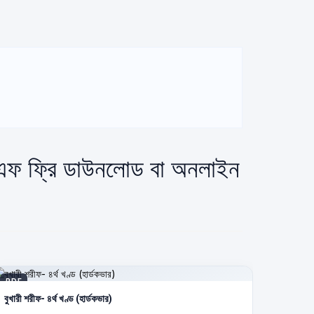
ডিএফ ফ্রি ডাউনলোড বা অনলাইন
PDF
বুখারী শরীফ- ৪র্থ খণ্ড (হার্ডকভার)