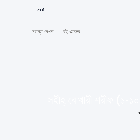
সেরা বই
সমস্ত লেখক
বই এজেড
সহীহ্ বোখারী শরীফ (১-১
ব