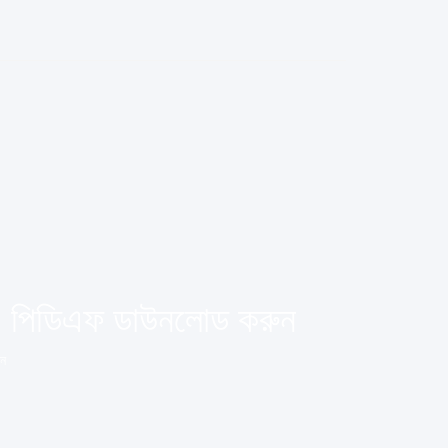
ার) পিডিএফ ডাউনলোড করুন
ুন