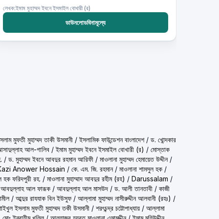
লেখক:ইমাম মুহাম্মদ ইবনে ইসমাইল বোখারী (র)
ডাউনলোডবিনামূল্যে
شيخ الاسلام مف) শাইখুল ইসলাম মুফতী মুহাম্মদ তাকী উসমানী
/
ইসলামিক ফাউন্ডেশন বাংলাদেশ
/
ড. খোন্দকার
দ আসাদুল্লাহ আল-গালিব
/
ইমাম মুহাম্মদ ইবনে ইসমাইল বোখারী (র)
/
মোস্তাক
.
/
ড. মুহাম্মদ ইবনে আবদুর রহমান আরিফী
/
মাওলানা মুহাম্মদ হেমায়েত উদ্দীন
/
Kazi Anower Hossain
/
কে. এম. জি. রহমান
/
মাওলানা শামসুল হক
/
ল হক ফরিদপুরী রহ.
/
মাওলানা মুহাম্মাদ আবদুর রহীম (রহ)
/
Darussalam
/
 আবদুল্লাহ আল ফারূক
/
আবদুল্লাহ আল মাসউদ
/
ড. আলী তানতাবী
/
কাজী
ামীল
/
আব্দুর রাযযাক বিন ইউসুফ
/
আল্লামা মুহাম্মদ নাসীরুদ্দীন আলবানী (রহঃ)
/
شيخ الاسلام مفتي محمد تقي عث) শাইখুল ইসলাম মুফতী মুহাম্মদ তকী উসমানী
/
শরৎচন্দ্র চট্টোপাধ্যায়
/
আল্লামা
 মোঃ ইব্রাহীম খলিল
/
আলহাজ্ব হযরত মাওলানা এমামুদ্দীন
/
ইমাম মুহিউদ্দীন