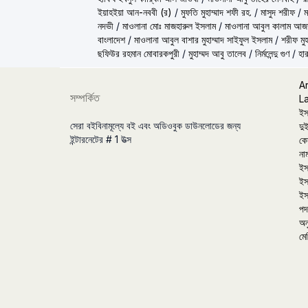
ইয়াহইয়া আন-নববী (র)
/
মুফতি মুহাম্মাদ শফী রহ.
/
মাসুদ শরীফ
/
ম
নদভী
/
মাওলানা মোঃ মাজহারুল ইসলাম
/
মাওলানা আবুল কালাম আজ
বাংলাদেশ
/
মাওলানা আবুল বাশার মুহাম্মাদ সাইফুল ইসলাম
/
শরীফ মুহ
ছফিউর রহমান মোবারকপুরী
/
মুহাম্মদ আবু তালেব
/
নির্মলেন্দু গুণ
/
হার
A
সম্পর্কিত
L
ইস
সেরা বইবিনামূল্যে বই এবং অডিওবুক ডাউনলোডের জন্য
দুই
ইন্টারনেটের # 1 উত্স
কো
না
ইস
ইস
ইস
পদা
অন
মে