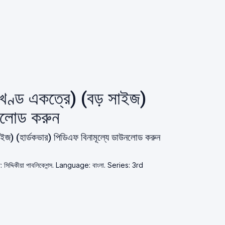
 খণ্ড একত্রে) (বড় সাইজ)
নলোড করুন
াইজ) (হার্ডকভার) পিডিএফ বিনামূল্যে ডাউনলোড করুন
: সিদ্দিকীয়া পাবলিকেশন্স. Language: বাংলা. Series: 3rd