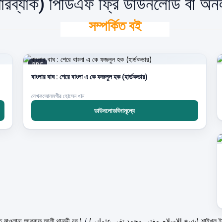
পারব্যাক) পিডিএফ ফ্রি ডাউনলোড বা অন
সম্পর্কিত বই
PDF
বাংলার বাঘ : শেরে বাংলা এ কে ফজলুল হক (হার্ডকভার)
লেখক:আলমগীর হোসেন খান
ডাউনলোডবিনামূল্যে
حكيم الامت م ( হাকীমুল উম্মত মাওলানা আশরাফ আলী থানভী রহ.)
/
(تي محمد تقي عثماني