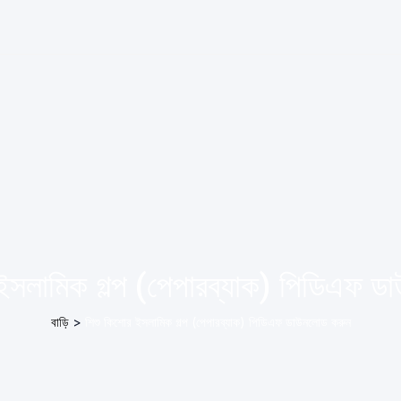
ইসলামিক গল্প (পেপারব্যাক) পিডিএফ 
বাড়ি
>
শিশু কিশোর ইসলামিক গল্প (পেপারব্যাক) পিডিএফ ডাউনলোড করুন