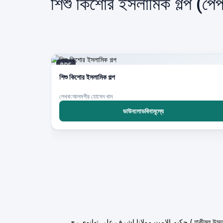
শিশু কিশোর ইসলামিক গল্প (পে
PDF
শিশু কিশোর ইসলামিক গল্প
লেখক:আলমগীর হোসেন খান
ডাউনলোডবিনামূল্যে
ولانا اشرف علي تهانوي رح