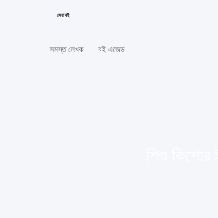
সেরা বই
সমস্ত লেখক
বই এজেড
শিশু কিশোর 