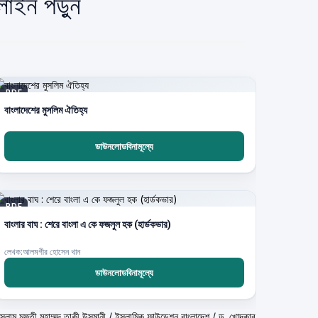
লাইন পড়ুন
PDF
বাংলাদেশের মুসলিম ঐতিহ্য
ডাউনলোডবিনামূল্যে
PDF
বাংলার বাঘ : শেরে বাংলা এ কে ফজলুল হক (হার্ডকভার)
লেখক:আলমগীর হোসেন খান
ডাউনলোডবিনামূল্যে
شيخ الاسلام مف) শাইখুল ইসলাম মুফতী মুহাম্মদ তাকী উসমানী
/
ইসলামিক ফাউন্ডেশন বাংলাদেশ
/
ড. খোন্দকার