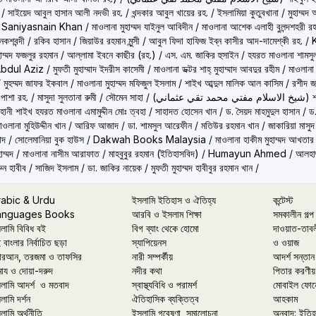
/
সাইয়েদ আবুল হাসান আলী নদভী রহ.
/
খন্দকার আবুল খায়ের রহ.
/
ইসলামিয়া কুতুবখানা
/
মুহাম্ম
/
Saniyasnain Khan
/
মাওলানা মুহাম্মদ যাইনুল আবিদীন
/
মাওলানা আশেক এলাহী বুলন্দশহরী রহ
কশবন্দী
/
রকিব হাসান
/
জিয়াউর রহমান মুন্সী
/
আবুল ফিদা হাফিজ ইব্‌ন কাসীর আদ-দামেশ্‌কী রহ.
/
হাম্মদ ফজলুর রহমান
/
আল্লামা ইবনে কাছীর (রহ.)
/
এস. এম. জাকির হুসাইন
/
হযরত মাওলানা শামসু
Abdul Aziz
/
মুফতী মুহাম্মাদ ইদরীস কাসেমী
/
মাওলানা ডক্টর শাহ্‌ মুহাম্মাদ আবদুর রহীম
/
মাওলানা
/
মুহম্মদ জাফর ইকবাল
/
মাওলানা মুহাম্মদ মফিজুল ইসলাম
/
শাইখ আব্দুল মালিক আল কাসিম
/
রশীদ জ
 পাশা রহ.
/
মাসুদা সুলতানা রুমী
/
সৌমেন সাহা
/
(ماني
ূহানী শাইখ হযরত মাওলানা এমামুদ্দীন মোঃ ত্বহা
/
সাহাদত হোসেন খান
/
ড. সৈয়দ মাহমুদুল হাসান
/
ড.
াওলানা মুহিউদ্দীন খান
/
আরিফ আজাদ
/
ডা. শামসুল আরেফীন
/
মতিউর রহমান খান
/
জাকারিয়া মাসুদ
াদ
/
সোলেমানিয়া বুক হাউস
/
Dakwah Books Malaysia
/
মাওলানা হাকীম মুহাম্মদ আখতার
াম্মদ
/
মাওলানা নাসীম আরাফাত
/
মাহবুবুর রহমান (ইতিহাসবিদ)
/
Humayun Ahmed
/
আলহাজ
ুন হাবীব
/
সাজিদ ইসলাম
/
ডা. জাকির নায়েক
/
মুফতী মুহাম্মদ হাবীবুর রহমান খান
/
rabic & Urdu
ইসলামি ইতিহাস ও ঐতিহ্য
কন্টেস্ট
anguages Books
আরবি ও ইসলাম শিক্ষা
সমকালীন গল্প
লামি বিবিধ বই
বিগ ব্যাং থেকে হোমো
দাওয়াত-তাব
 বাংলার নির্বাচিত ছড়া
স্যাপিয়েনস
ও ওয়াজ
রআন, তরজমা ও তাফসির
নারী সম্পর্কীয়
আদর্শ সন্তান
মায ও দোয়া-দরুদ
নদীর কথা
পিতার করণীয়
লামি আদর্শ ও মতবাদ
স্বাস্থ্যবিধি ও পরামর্শ
মোবাইল ফোন
লামি দর্শন
ঐতিহাসিক ব্যক্তিত্ব
আহকাম
লামি অর্থনীতি
ইসলামি গবেষণা, সমালোচনা
অনুবাদ: ইতি