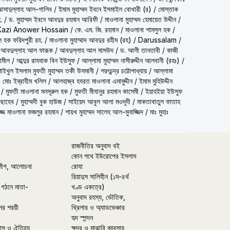
দ আসাদুল্লাহ আল-গালিব
/
ইমাম মুহাম্মদ ইবনে ইসমাইল বোখারী (র)
/
মোস্তাক
.
/
ড. মুহাম্মদ ইবনে আবদুর রহমান আরিফী
/
মাওলানা মুহাম্মদ হেমায়েত উদ্দীন
/
Kazi Anower Hossain
/
কে. এম. জি. রহমান
/
মাওলানা শামসুল হক
/
ল হক ফরিদপুরী রহ.
/
মাওলানা মুহাম্মাদ আবদুর রহীম (রহ)
/
Darussalam
/
 আবদুল্লাহ আল ফারূক
/
আবদুল্লাহ আল মাসউদ
/
ড. আলী তানতাবী
/
কাজী
ামীল
/
আব্দুর রাযযাক বিন ইউসুফ
/
আল্লামা মুহাম্মদ নাসীরুদ্দীন আলবানী (রহঃ)
/
شيخ الاسلام مفتي محمد تقي عث) শাইখুল ইসলাম মুফতী মুহাম্মদ তকী উসমানী
/
শরৎচন্দ্র চট্টোপাধ্যায়
/
আল্লামা
 মোঃ ইব্রাহীম খলিল
/
আলহাজ্ব হযরত মাওলানা এমামুদ্দীন
/
ইমাম মুহিউদ্দীন
/
মুফতী মাওলানা মনসূরুল হক
/
মুফতী মীযানুর রহমান কাসেমী
/
ইয়াহইয়া ইউসুফ
 ছাহেব
/
মুহাম্মদী বুক হাউজ
/
সাইয়েদ আবুল আলা মওদূদী
/
মাকতাবাতুল ফাতাহ
্জ মাওলানা ফজলুর রহমান
/
শায়খ মুহাম্মদ সালেহ আল-মুনাজ্জিদ
/
মাঃ মুহাঃ
রাজনীতির অনুবাদ বই
কোন পথে ইউরোপের ইসলাম
লীগ, আলোচনা
রোযা
রিয়াদুস সালিহীন (১ম-৪র্থ
 গঠনে মাতা-
খণ্ড একত্রে)
অনুবাদ রহস্য, ভৌতিক,
ের শরয়ী
থ্রিলার ও অ্যাডভেঞ্চার
হৃদ স্পন্দন
হাস ও ঐতিহ্য
ক্ষুদ্র ও মাঝারি ব্যবসায়