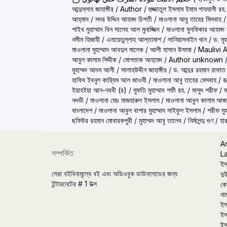
আব্দুল্লাহ জাহাঙ্গীর
/
Author
/
হুজ্জাতুল ইসলাম ইমাম গাযযালী রহ.
আহ্‌মাদ
/
সদর উদ্দিন আহমদ চিশতী
/
মাওলানা আবু তাহের মিসবাহ
শাইখ মুহাম্মাদ বিন সালেহ আল মুনাজ্জিদ
/
মাওলানা যুলফিকার আহমদ ন
নসীম হিজাযী
/
এনায়েতুল্লাহ আল্‌তামাশ
/
সানিয়াসনাইন খান
/
ড. মু
মাওলানা মুহাম্মাদ আবদুল মালেক
/
আলী হাসান উসামা
/
Maulivi 
আবুল কালাম সিদ্দীক
/
মোশতাক আহমেদ
/
Author unknown
মুহাম্মদ আদম আলী
/
সালাহউদ্দীন জাহাঙ্গীর
/
ড. আব্দুর রহমান রাফাত
হাফিয ইবনুল কায়্যিম আল জাওযী
/
মাওলানা আবু তাহের মেসবাহ
/
র
ইয়াহইয়া আন-নববী (র)
/
মুফতি মুহাম্মাদ শফী রহ.
/
মাসুদ শরীফ
/
ম
নদভী
/
মাওলানা মোঃ মাজহারুল ইসলাম
/
মাওলানা আবুল কালাম আজ
বাংলাদেশ
/
মাওলানা আবুল বাশার মুহাম্মাদ সাইফুল ইসলাম
/
শরীফ মুহ
ছফিউর রহমান মোবারকপুরী
/
মুহাম্মদ আবু তালেব
/
নির্মলেন্দু গুণ
/
হার
A
সম্পর্কিত
L
ইস
সেরা বইবিনামূল্যে বই এবং অডিওবুক ডাউনলোডের জন্য
দুই
ইন্টারনেটের # 1 উত্স
কো
না
ইস
ইস
ইস