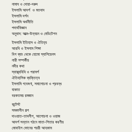
নামায ও দোয়া-দরুদ
ইসলামি আদর্শ ও মতবাদ
ইসলামি দর্শন
ইসলামি অর্থনীতি
পদার্থবিজ্ঞান
অনুবাদ: আত্ম-উন্নয়ন ও মেডিটেশন
ইসলামি ইতিহাস ও ঐতিহ্য
আরবি ও ইসলাম শিক্ষা
বিগ ব্যাং থেকে হোমো স্যাপিয়েনস
নারী সম্পর্কীয়
নদীর কথা
স্বাস্থ্যবিধি ও পরামর্শ
ঐতিহাসিক ব্যক্তিত্ব
ইসলামি গবেষণা, সমালোচনা ও প্রবন্ধ
যাকাত
বরকতময় রমজান
কন্টেস্ট
সমকালীন গল্প
দাওয়াত-তাবলীগ, আলোচনা ও ওয়াজ
আদর্শ সন্তান গঠনে মাতা-পিতার করণীয়
মোবাইল ফোনের শরয়ী আহকাম