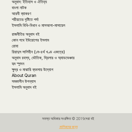
অনুবাদ: ইতিহাস ও ঐতিহ্য
বাংলা নাটক
আরবী ব্যাকরণ
শরীয়তের দৃষ্টিতে পর্দা
ইসলামি বিধি-বিধান ও মাসআলা-মাসায়েল
রাজনীতির অনুবাদ বই
কোন পথে ইউরোপের ইসলাম
রোযা
রিয়াদুস সালিহীন (১ম-৪র্থ খণ্ড একত্রে)
অনুবাদ রহস্য, ভৌতিক, থ্রিলার ও অ্যাডভেঞ্চার
হৃদ স্পন্দন
ক্ষুদ্র ও মাঝারি ব্যবসায় উদ্যোগ
About Quran
সমকালীন উপন্যাস
ইসলামি অনুবাদ বই
সমস্ত অধিকার সংরক্ষিত © 2019সেরা বই
মালিকদের জন্য