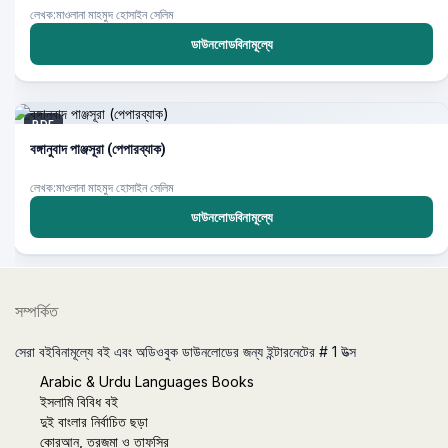
লেখক:মাওলানা মাহমুদ হোসাইন সেলিম
ডাউনলোডবিনামূল্যে
PDF
বঙ্গানুবাদ পাঞ্জসূরা (পেপারব্যাক)
লেখক:মাওলানা মাহমুদ হোসাইন সেলিম
ডাউনলোডবিনামূল্যে
সম্পর্কিত
সেরা বইবিনামূল্যে বই এবং অডিওবুক ডাউনলোডের জন্য ইন্টারনেটের # 1 উত্স
Arabic & Urdu Languages Books
ইসলামি বিবিধ বই
দুই বাংলার নির্বাচিত ছড়া
কোরআন, তরজমা ও তাফসির