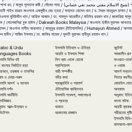
 পাশা রহ.
/
মাসুদা সুলতানা রুমী
/
সৌমেন সাহা
/
(ماني
ূহানী শাইখ হযরত মাওলানা এমামুদ্দীন মোঃ ত্বহা
/
সাহাদত হোসেন খান
/
ড. সৈয়দ মাহমুদুল হাসান
/
ড.
াওলানা মুহিউদ্দীন খান
/
আরিফ আজাদ
/
ডা. শামসুল আরেফীন
/
মতিউর রহমান খান
/
জাকারিয়া মাসুদ
াদ
/
সোলেমানিয়া বুক হাউস
/
Dakwah Books Malaysia
/
মাওলানা হাকীম মুহাম্মদ আখতার
াম্মদ
/
মাওলানা নাসীম আরাফাত
/
মাহবুবুর রহমান (ইতিহাসবিদ)
/
Humayun Ahmed
/
আলহাজ
ুন হাবীব
/
সাজিদ ইসলাম
/
ডা. জাকির নায়েক
/
মুফতী মুহাম্মদ হাবীবুর রহমান খান
/
rabic & Urdu
ইসলামি ইতিহাস ও ঐতিহ্য
কন্টেস্ট
anguages Books
আরবি ও ইসলাম শিক্ষা
সমকালীন গল্প
লামি বিবিধ বই
বিগ ব্যাং থেকে হোমো
দাওয়াত-তাব
 বাংলার নির্বাচিত ছড়া
স্যাপিয়েনস
ও ওয়াজ
রআন, তরজমা ও তাফসির
নারী সম্পর্কীয়
আদর্শ সন্তান
মায ও দোয়া-দরুদ
নদীর কথা
পিতার করণীয়
লামি আদর্শ ও মতবাদ
স্বাস্থ্যবিধি ও পরামর্শ
মোবাইল ফোন
লামি দর্শন
ঐতিহাসিক ব্যক্তিত্ব
আহকাম
লামি অর্থনীতি
ইসলামি গবেষণা, সমালোচনা
অনুবাদ: ইতি
র্থবিজ্ঞান
ও প্রবন্ধ
বাংলা নাটক
ুবাদ: আত্ম-উন্নয়ন ও
যাকাত
আরবী ব্যাকর
ডিটেশন
বরকতময় রমজান
শরীয়তের দৃষ্টি
ইসলামি বিধি-
মাসআলা-মাস