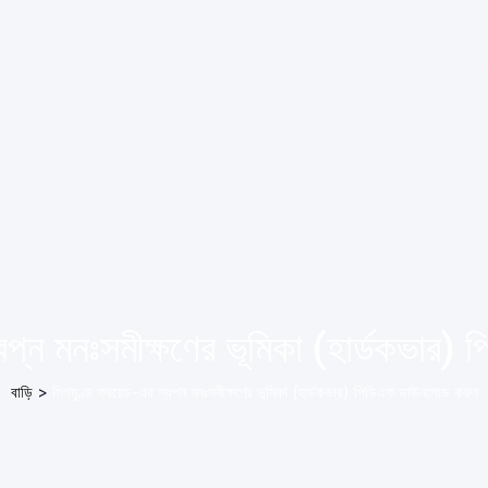
্বপ্ন মনঃসমীক্ষণের ভূমিকা (হার্ডকভার
বাড়ি
>
সিগমুণ্ড ফ্রয়েড-এর স্বপ্ন মনঃসমীক্ষণের ভূমিকা (হার্ডকভার) পিডিএফ ডাউনলোড করুন