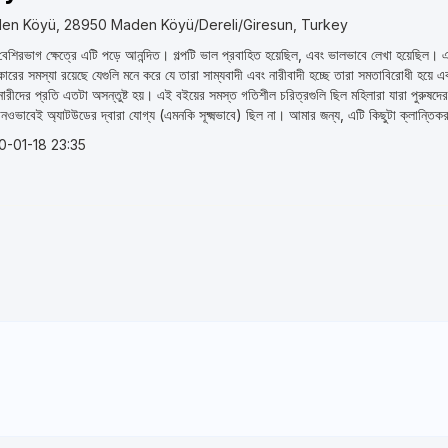
en Köyü, 28950 Maden Köyü/Dereli/Giresun, Turkey
েশিরভাগ ক্ষেত্রে এটি পড়ে আনন্দিত। গল্পটি ভাল প্রবাহিত হয়েছিল, এবং ভালভাবে লেখা হয়েছিল।
কারের সমস্যা রয়েছে যেগুলি মনে করে যে তারা সাম্যবাদী এবং নারীবাদী হচ্ছে তারা সমতাবিরোধী হয়ে এ
নারীদের প্রতি এতটা অসন্তুষ্ট হয়। এই বইয়ের সমস্ত গতিশীল চরিত্রগুলি ছিল মহিলারা যারা পুরুষদের 
নওভাবেই অ্যাটউডের দ্বারা যোগ্য (এমনকি সূক্ষ্মভাবে) ছিল না। আমার জন্য, এটি কিছুটা ক্লান্তি
0-01-18 23:35