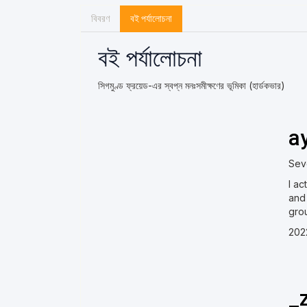
বিবরণ
বই পর্যালোচনা
বই পর্যালোচনা
সিগমুণ্ড ফ্রয়েড-এর স্বপ্ন মনঃসমীক্ষণের ভূমিকা (হার্ডকভার)
a
Sev
I ac
and 
grou
202
_