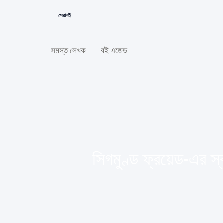
সেরা বই
সমস্ত লেখক
বই এজেড
সিগমুণ্ড ফ্রয়েড-এর স