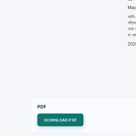
Mad
আমি ব
সত্যি
তারা 
যা কো
202
PDF
DOWNLOAD PDF