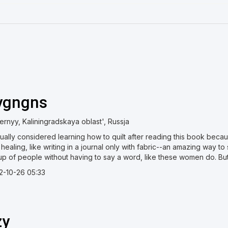
ygngns
ernyy, Kaliningradskaya oblast', Russja
tually considered learning how to quilt after reading this book beca
healing, like writing in a journal only with fabric--an amazing way to
p of people without having to say a word, like these women do. But I
2-10-26 05:33
zy