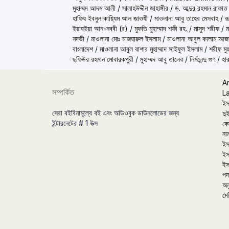
মুহাম্মদ আদম আলী
/
সালাহউদ্দীন জাহাঙ্গীর
/
ড. আব্দুর রহমান রাফাত
হাফিয ইবনুল কায়্যিম আল জাওযী
/
মাওলানা আবু তাহের মেসবাহ
/
র
ইয়াহইয়া আন-নববী (র)
/
মুফতি মুহাম্মাদ শফী রহ.
/
মাসুদ শরীফ
/
ম
নদভী
/
মাওলানা মোঃ মাজহারুল ইসলাম
/
মাওলানা আবুল কালাম আজ
বাংলাদেশ
/
মাওলানা আবুল বাশার মুহাম্মাদ সাইফুল ইসলাম
/
শরীফ মুহ
ছফিউর রহমান মোবারকপুরী
/
মুহাম্মদ আবু তালেব
/
নির্মলেন্দু গুণ
/
হার
A
সম্পর্কিত
L
ইস
সেরা বইবিনামূল্যে বই এবং অডিওবুক ডাউনলোডের জন্য
দুই
ইন্টারনেটের # 1 উত্স
কো
না
ইস
ইস
ইস
পদা
অন
মে