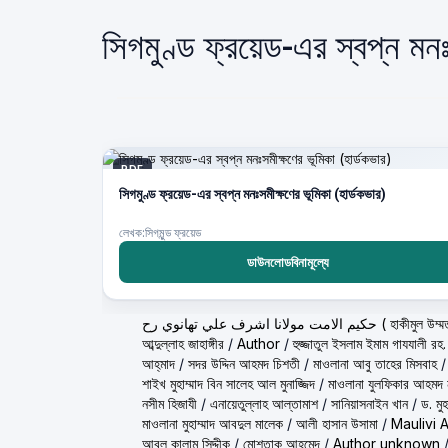
সিগমুণ্ড ফ্রয়েড-এর স্বপ্ন মন
PDF
সিগমুণ্ড ফ্রয়েড-এর স্বপ্ন মনঃসমীক্ষণের ভূমিকা (হার্ডকভার)
লেখক:সিগমুন্ড ফ্রয়েড
ডাউনলোডবিনামূল্যে
ولانا اشرف علي تهانوي رح
আব্দুল্লাহ জাহাঙ্গীর
/
Author
/
হুজ্জাতুল ইসলাম ইমাম গাযযালী রহ.
আহ্‌মাদ
/
সদর উদ্দিন আহমদ চিশতী
/
মাওলানা আবু তাহের মিসবাহ
শাইখ মুহাম্মাদ বিন সালেহ আল মুনাজ্জিদ
/
মাওলানা যুলফিকার আহমদ ন
নসীম হিজাযী
/
এনায়েতুল্লাহ আল্‌তামাশ
/
সানিয়াসনাইন খান
/
ড. মু
মাওলানা মুহাম্মাদ আবদুল মালেক
/
আলী হাসান উসামা
/
Maulivi 
আবুল কালাম সিদ্দীক
/
মোশতাক আহমেদ
/
Author unknown