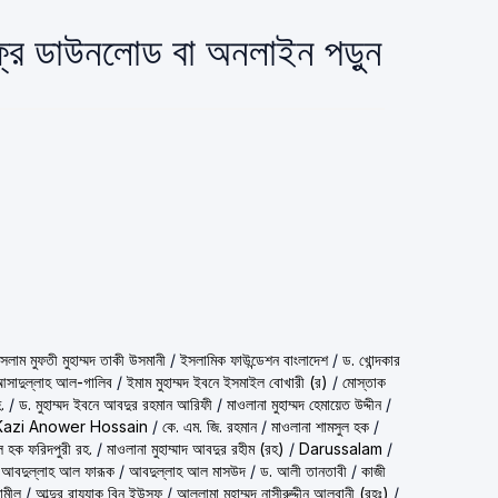
 ফ্রি ডাউনলোড বা অনলাইন পড়ুন
شيخ الاسلام مف) শাইখুল ইসলাম মুফতী মুহাম্মদ তাকী উসমানী
/
ইসলামিক ফাউন্ডেশন বাংলাদেশ
/
ড. খোন্দকার
দ আসাদুল্লাহ আল-গালিব
/
ইমাম মুহাম্মদ ইবনে ইসমাইল বোখারী (র)
/
মোস্তাক
.
/
ড. মুহাম্মদ ইবনে আবদুর রহমান আরিফী
/
মাওলানা মুহাম্মদ হেমায়েত উদ্দীন
/
Kazi Anower Hossain
/
কে. এম. জি. রহমান
/
মাওলানা শামসুল হক
/
ল হক ফরিদপুরী রহ.
/
মাওলানা মুহাম্মাদ আবদুর রহীম (রহ)
/
Darussalam
/
 আবদুল্লাহ আল ফারূক
/
আবদুল্লাহ আল মাসউদ
/
ড. আলী তানতাবী
/
কাজী
ামীল
/
আব্দুর রাযযাক বিন ইউসুফ
/
আল্লামা মুহাম্মদ নাসীরুদ্দীন আলবানী (রহঃ)
/