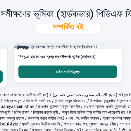
ঃসমীক্ষণের ভূমিকা (হার্ডকভার) পিডিএফ
সম্পর্কিত বই
PDF
সিগমুণ্ড ফ্রয়েড-এর স্বপ্ন মনঃসমীক্ষণের ভূমিকা(হার্ডকভার)
ডাউনলোডবিনামূল্যে
حكيم الامت م ( হাকীমুল উম্মত মাওলানা আশরাফ আলী থানভী রহ.)
/
(تي محمد تقي عثماني
/
সাইয়েদ আবুল হাসান আলী নদভী রহ.
/
খন্দকার আবুল খায়ের রহ.
/
ইসলামিয়া কুতুবখানা
/
মুহাম্ম
/
Saniyasnain Khan
/
মাওলানা মুহাম্মদ যাইনুল আবিদীন
/
মাওলানা আশেক এলাহী বুলন্দশহরী রহ
কশবন্দী
/
রকিব হাসান
/
জিয়াউর রহমান মুন্সী
/
আবুল ফিদা হাফিজ ইব্‌ন কাসীর আদ-দামেশ্‌কী রহ.
/
হাম্মদ ফজলুর রহমান
/
আল্লামা ইবনে কাছীর (রহ.)
/
এস. এম. জাকির হুসাইন
/
হযরত মাওলানা শামসু
Abdul Aziz
/
মুফতী মুহাম্মাদ ইদরীস কাসেমী
/
মাওলানা ডক্টর শাহ্‌ মুহাম্মাদ আবদুর রহীম
/
মাওলানা
/
মুহম্মদ জাফর ইকবাল
/
মাওলানা মুহাম্মদ মফিজুল ইসলাম
/
শাইখ আব্দুল মালিক আল কাসিম
/
রশীদ জ