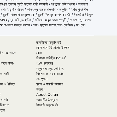
شيخ الاسلام مفتي محمد تقي عث) শাইখুল ইসলাম মুফতী মুহাম্মদ তকী উসমানী
/
শরৎচন্দ্র চট্টোপাধ্যায়
/
আল্লামা
 মোঃ ইব্রাহীম খলিল
/
আলহাজ্ব হযরত মাওলানা এমামুদ্দীন
/
ইমাম মুহিউদ্দীন
/
মুফতী মাওলানা মনসূরুল হক
/
মুফতী মীযানুর রহমান কাসেমী
/
ইয়াহইয়া ইউসুফ
 ছাহেব
/
মুহাম্মদী বুক হাউজ
/
সাইয়েদ আবুল আলা মওদূদী
/
মাকতাবাতুল ফাতাহ
্জ মাওলানা ফজলুর রহমান
/
শায়খ মুহাম্মদ সালেহ আল-মুনাজ্জিদ
/
মাঃ মুহাঃ
রাজনীতির অনুবাদ বই
কোন পথে ইউরোপের ইসলাম
লীগ, আলোচনা
রোযা
রিয়াদুস সালিহীন (১ম-৪র্থ
 গঠনে মাতা-
খণ্ড একত্রে)
অনুবাদ রহস্য, ভৌতিক,
ের শরয়ী
থ্রিলার ও অ্যাডভেঞ্চার
হৃদ স্পন্দন
হাস ও ঐতিহ্য
ক্ষুদ্র ও মাঝারি ব্যবসায়
উদ্যোগ
ণ
About Quran
তে পর্দা
সমকালীন উপন্যাস
বিধান ও
ইসলামি অনুবাদ বই
ায়েল