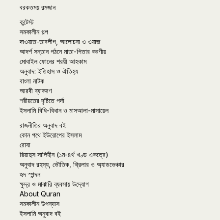
বরকতময় রমজান
কন্টেস্ট
সমকালীন গল্প
দাওয়াত-তাবলীগ, আলোচনা ও ওয়াজ
আদর্শ সন্তান গঠনে মাতা-পিতার করণীয়
মোবাইল ফোনের শরয়ী আহকাম
অনুবাদ: ইতিহাস ও ঐতিহ্য
বাংলা নাটক
আরবী ব্যাকরণ
শরীয়তের দৃষ্টিতে পর্দা
ইসলামি বিধি-বিধান ও মাসআলা-মাসায়েল
রাজনীতির অনুবাদ বই
কোন পথে ইউরোপের ইসলাম
রোযা
রিয়াদুস সালিহীন (১ম-৪র্থ খণ্ড একত্রে)
অনুবাদ রহস্য, ভৌতিক, থ্রিলার ও অ্যাডভেঞ্চার
হৃদ স্পন্দন
ক্ষুদ্র ও মাঝারি ব্যবসায় উদ্যোগ
About Quran
সমকালীন উপন্যাস
ইসলামি অনুবাদ বই