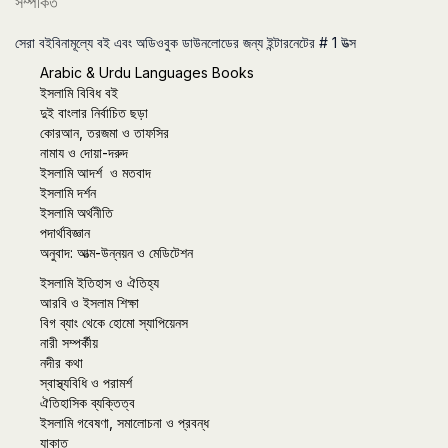
সম্পর্কিত
সেরা বইবিনামূল্যে বই এবং অডিওবুক ডাউনলোডের জন্য ইন্টারনেটের # 1 উত্স
Arabic & Urdu Languages Books
ইসলামি বিবিধ বই
দুই বাংলার নির্বাচিত ছড়া
কোরআন, তরজমা ও তাফসির
নামায ও দোয়া-দরুদ
ইসলামি আদর্শ ও মতবাদ
ইসলামি দর্শন
ইসলামি অর্থনীতি
পদার্থবিজ্ঞান
অনুবাদ: আত্ম-উন্নয়ন ও মেডিটেশন
ইসলামি ইতিহাস ও ঐতিহ্য
আরবি ও ইসলাম শিক্ষা
বিগ ব্যাং থেকে হোমো স্যাপিয়েনস
নারী সম্পর্কীয়
নদীর কথা
স্বাস্থ্যবিধি ও পরামর্শ
ঐতিহাসিক ব্যক্তিত্ব
ইসলামি গবেষণা, সমালোচনা ও প্রবন্ধ
যাকাত