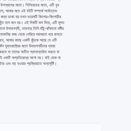
ন উপন্যাসের মতো। গিলিয়েডের মতো, এটি খুব
লে, আমার মতে এই বইটি সম্পর্কে সর্বোত্তম
িভ জন্য ডাকা হয় তখন ভয়েসটি কিশোর-কিশোরীর
ুঁত বলে মনে হয়। এই দিকটি বাদ দিয়ে, এটি মূলত
উদারপন্থী, তারপরে তিনি হাঁটু-ঝাঁকানো ধর্মীয়
োকামির কাছ থেকে পেরিয়ে দয়াময়তা ধরে রাখতে
নেবে, আমার কাছে একটি কুঁচকে আছে যে এটি
যুক্তরাষ্ট্রের মতো উদারপন্থীদের দ্বারা
ষিত করতে বা তাদের অতীত স্থানান্তরিত করতে বা
্যই একটি অপ্রতিরোধ্য আশা নয়। যাই হোক না
বং বড় হওয়ার প্রক্রিয়াতে অন্তর্দৃষ্টি।