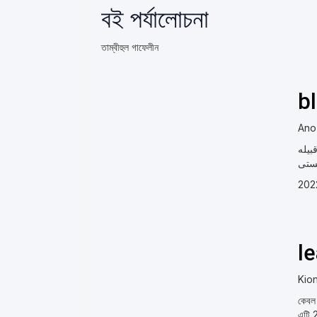
বই পর্যালোচনা
তাম্বীহুল গাফেলীন
b
Ano
بیله
202
l
Kio
কেবল 
এটি 2