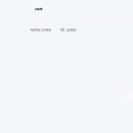
সেরা বই
সমস্ত লেখক
বই এজেড
ত