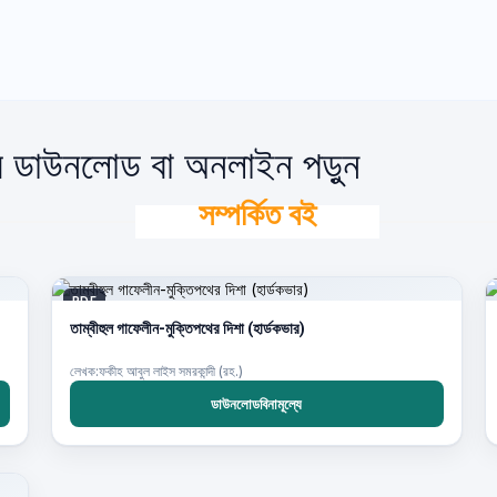
রি ডাউনলোড বা অনলাইন পড়ুন
সম্পর্কিত বই
PDF
তাম্বীহুল গাফেলীন-মুক্তিপথের দিশা (হার্ডকভার)
লেখক:ফকীহ আবুল লাইস সমরকান্দী (রহ.)
ডাউনলোডবিনামূল্যে