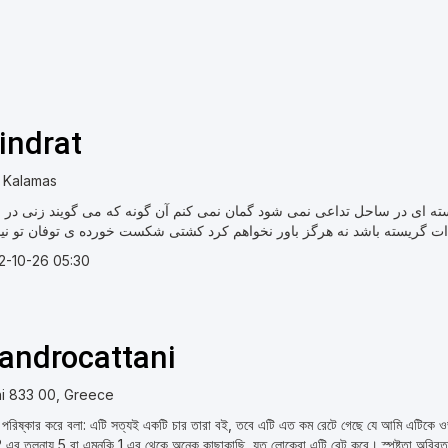
lindrat
 Kalamas
سته ای در ساحل تداعی نمی شود گمان نمی کنم آن گونه که می گویند زنی در ق
2-10-26 05:30
eandrocattani
ni 833 00, Greece
পরিষ্কার করে বলা: এটি সত্যই একটি চার তারা বই, তবে এটি এত কম রেটে গেছে যে আমি এটিকে ও
 এর তুলনায় 5 বা এমনকি 1 এর থেকে অনেক কাছাকাছি, যত লোকেরা এটি রেট করে। স্পষ্টতা অবিরত: এ