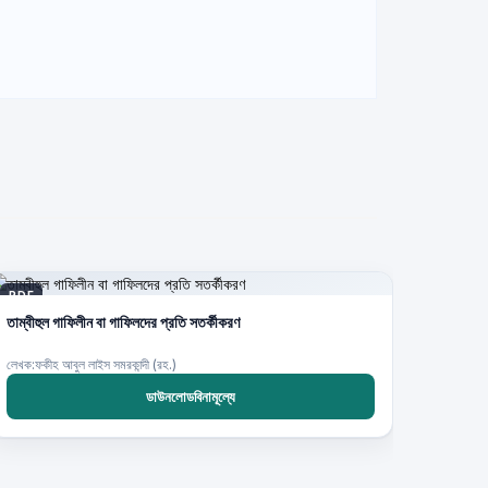
PDF
তাম্বীহুল গাফিলীন বা গাফিলদের প্রতি সতর্কীকরণ
লেখক:ফকীহ আবুল লাইস সমরকান্দী (রহ.)
ডাউনলোডবিনামূল্যে