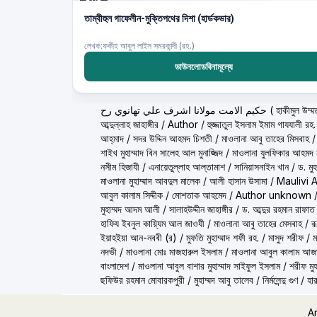
PDF
তাম্বীহুল গাফেলীন-মুক্তিপথের দিশা (হার্ডকভার)
লেখক:ফকীহ আবুল লাইস সমরকান্দী (রহ.)
ডাউনলোডবিনামূল্যে
ولانا اشرف علي تهانوي رح
আব্দুল্লাহ জাহাঙ্গীর
/
Author
/
হুজ্জাতুল ইসলাম ইমাম গাযযালী রহ.
আহ্‌মাদ
/
সদর উদ্দিন আহমদ চিশতী
/
মাওলানা আবু তাহের মিসবাহ
শাইখ মুহাম্মাদ বিন সালেহ আল মুনাজ্জিদ
/
মাওলানা যুলফিকার আহমদ ন
নসীম হিজাযী
/
এনায়েতুল্লাহ আল্‌তামাশ
/
সানিয়াসনাইন খান
/
ড. মু
মাওলানা মুহাম্মাদ আবদুল মালেক
/
আলী হাসান উসামা
/
Maulivi 
আবুল কালাম সিদ্দীক
/
মোশতাক আহমেদ
/
Author unknown
মুহাম্মদ আদম আলী
/
সালাহউদ্দীন জাহাঙ্গীর
/
ড. আব্দুর রহমান রাফাত
হাফিয ইবনুল কায়্যিম আল জাওযী
/
মাওলানা আবু তাহের মেসবাহ
/
র
ইয়াহইয়া আন-নববী (র)
/
মুফতি মুহাম্মাদ শফী রহ.
/
মাসুদ শরীফ
/
ম
নদভী
/
মাওলানা মোঃ মাজহারুল ইসলাম
/
মাওলানা আবুল কালাম আজ
বাংলাদেশ
/
মাওলানা আবুল বাশার মুহাম্মাদ সাইফুল ইসলাম
/
শরীফ মুহ
ছফিউর রহমান মোবারকপুরী
/
মুহাম্মদ আবু তালেব
/
নির্মলেন্দু গুণ
/
হার
A