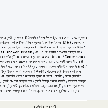
شيخ الاسلام مف) শাইখুল ইসলাম মুফতী মুহাম্মদ তাকী উসমানী
/
ইসলামিক ফাউন্ডেশন বাংলাদেশ
/
ড. খোন্দকার
দ আসাদুল্লাহ আল-গালিব
/
ইমাম মুহাম্মদ ইবনে ইসমাইল বোখারী (র)
/
মোস্তাক
.
/
ড. মুহাম্মদ ইবনে আবদুর রহমান আরিফী
/
মাওলানা মুহাম্মদ হেমায়েত উদ্দীন
/
Kazi Anower Hossain
/
কে. এম. জি. রহমান
/
মাওলানা শামসুল হক
/
ল হক ফরিদপুরী রহ.
/
মাওলানা মুহাম্মাদ আবদুর রহীম (রহ)
/
Darussalam
/
 আবদুল্লাহ আল ফারূক
/
আবদুল্লাহ আল মাসউদ
/
ড. আলী তানতাবী
/
কাজী
ামীল
/
আব্দুর রাযযাক বিন ইউসুফ
/
আল্লামা মুহাম্মদ নাসীরুদ্দীন আলবানী (রহঃ)
/
شيخ الاسلام مفتي محمد تقي عث) শাইখুল ইসলাম মুফতী মুহাম্মদ তকী উসমানী
/
শরৎচন্দ্র চট্টোপাধ্যায়
/
আল্লামা
 মোঃ ইব্রাহীম খলিল
/
আলহাজ্ব হযরত মাওলানা এমামুদ্দীন
/
ইমাম মুহিউদ্দীন
/
মুফতী মাওলানা মনসূরুল হক
/
মুফতী মীযানুর রহমান কাসেমী
/
ইয়াহইয়া ইউসুফ
 ছাহেব
/
মুহাম্মদী বুক হাউজ
/
সাইয়েদ আবুল আলা মওদূদী
/
মাকতাবাতুল ফাতাহ
্জ মাওলানা ফজলুর রহমান
/
শায়খ মুহাম্মদ সালেহ আল-মুনাজ্জিদ
/
মাঃ মুহাঃ
রাজনীতির অনুবাদ বই