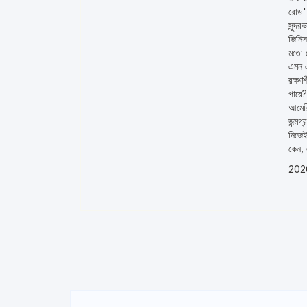
রোড' 
সুন্দ
জিনিস
মতো শ
এমন এ
রক্ষণ
পারে?
আমেরি
জন্মগ
নিজেই
কেন, 
202