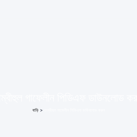
াম্বীহুল গাফেলীন পিডিএফ ডাউনলোড কর
বাড়ি
>
তাম্বীহুল গাফেলীন পিডিএফ ডাউনলোড করুন