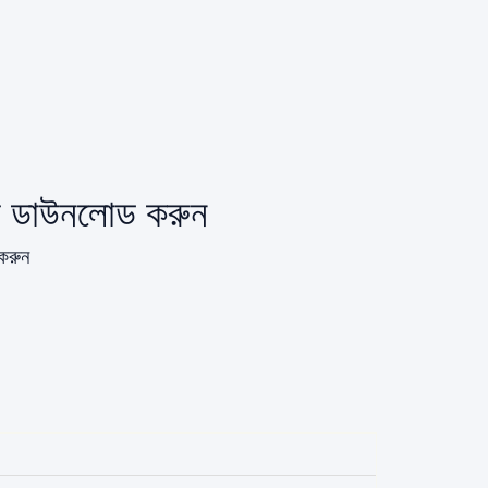
এফ ডাউনলোড করুন
 করুন