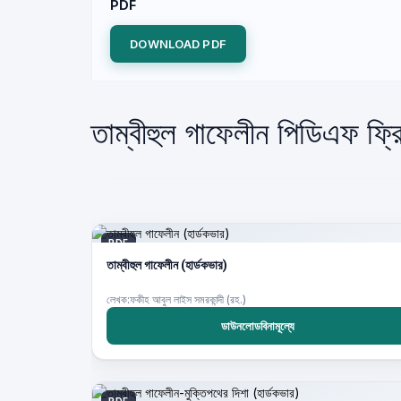
PDF
DOWNLOAD PDF
তাম্বীহুল গাফেলীন পিডিএফ ফ্
PDF
তাম্বীহুল গাফেলীন (হার্ডকভার)
লেখক:ফকীহ আবুল লাইস সমরকান্দী (রহ.)
ডাউনলোডবিনামূল্যে