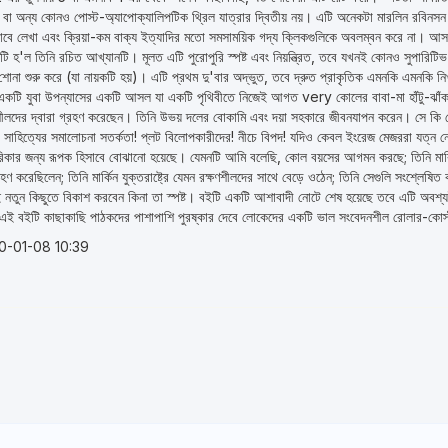
বা অন্য কোনও পোস্ট-অ্যাপোক্যালিপটিক থ্রিল যাত্রার দ্বিতীয় নয়। এটি অনেকটা মারলিন রবিনস
রভাবে লেখা এবং ক্রিয়া-কম বাক্য ইত্যাদির মতো সমসাময়িক গদ্য ক্লিকগুলিকে অবলম্বন করে না। আস
টি হ'ল তিনি রচিত আখ্যানটি। মূলত এটি পুরোপুরি স্পষ্ট এবং নিয়ন্ত্রিত, তবে যখনই কোনও সুপারিট
োনা শুরু করে (যা নায়কটি হয়)। এটি প্রথম দু'বার অদ্ভুত, তবে দ্রুত প্রাকৃতিক এমনকি এমনকি নিখ
কটি যুবা উপন্যাসের একটি আসল যা একটি পৃথিবীতে নিজেই আগত very কোলের বাবা-মা হাঁটু-ঝাঁকানো 
শীলদের দ্বারা গ্রহণ করেছেন। তিনি উভয় দলের বোকামি এবং দয়া সহকারে জীবনযাপন করেন। সে কি ব
 সাহিত্যের সমালোচনা সতর্কতা! প্লট বিলোপকারীদের! নীচে বিপদ! যদিও কেবল ইংরেজ মেজররা যত্ন 
কার জন্য রূপক হিসাবে বোঝানো হয়েছে। যেমনটি আমি বলেছি, কোল বয়সের আগমন করছে; তিনি মার্কিন 
্রহণ করেছিলেন; তিনি মার্কিন যুক্তরাষ্ট্রে যেমন রক্ষণশীলদের সাথে বেড়ে ওঠেন; তিনি সেগুলি সংশ্লে
 নতুন কিছুতে বিকাশ করবেন কিনা তা স্পষ্ট। বইটি একটি আশাবাদী নোটে শেষ হয়েছে তবে এটি অবশ
এই বইটি কাছাকাছি পাঠকদের পাশাপাশি পুরষ্কার দেবে লোকেদের একটি ভাল সংবেদনশীল রোলার-কোস্টার এ
0-01-08 10:39