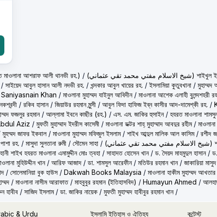
حكيم الامت م ( হাকীমুল উম্মত মাওলানা আশরাফ আলী থানভী রহ.)
/
(تي محمد تقي عثماني
/
সাইয়েদ আবুল হাসান আলী নদভী রহ.
/
খন্দকার আবুল খায়ের রহ.
/
ইসলামিয়া কুতুবখানা
/
মুহাম্ম
/
Saniyasnain Khan
/
মাওলানা মুহাম্মদ যাইনুল আবিদীন
/
মাওলানা আশেক এলাহী বুলন্দশহরী রহ
কশবন্দী
/
রকিব হাসান
/
জিয়াউর রহমান মুন্সী
/
আবুল ফিদা হাফিজ ইব্‌ন কাসীর আদ-দামেশ্‌কী রহ.
/
হাম্মদ ফজলুর রহমান
/
আল্লামা ইবনে কাছীর (রহ.)
/
এস. এম. জাকির হুসাইন
/
হযরত মাওলানা শামসু
Abdul Aziz
/
মুফতী মুহাম্মাদ ইদরীস কাসেমী
/
মাওলানা ডক্টর শাহ্‌ মুহাম্মাদ আবদুর রহীম
/
মাওলানা
/
মুহম্মদ জাফর ইকবাল
/
মাওলানা মুহাম্মদ মফিজুল ইসলাম
/
শাইখ আব্দুল মালিক আল কাসিম
/
রশীদ জ
 পাশা রহ.
/
মাসুদা সুলতানা রুমী
/
সৌমেন সাহা
/
(ماني
ূহানী শাইখ হযরত মাওলানা এমামুদ্দীন মোঃ ত্বহা
/
সাহাদত হোসেন খান
/
ড. সৈয়দ মাহমুদুল হাসান
/
ড.
াওলানা মুহিউদ্দীন খান
/
আরিফ আজাদ
/
ডা. শামসুল আরেফীন
/
মতিউর রহমান খান
/
জাকারিয়া মাসুদ
াদ
/
সোলেমানিয়া বুক হাউস
/
Dakwah Books Malaysia
/
মাওলানা হাকীম মুহাম্মদ আখতার
াম্মদ
/
মাওলানা নাসীম আরাফাত
/
মাহবুবুর রহমান (ইতিহাসবিদ)
/
Humayun Ahmed
/
আলহাজ
ুন হাবীব
/
সাজিদ ইসলাম
/
ডা. জাকির নায়েক
/
মুফতী মুহাম্মদ হাবীবুর রহমান খান
/
rabic & Urdu
ইসলামি ইতিহাস ও ঐতিহ্য
কন্টেস্ট