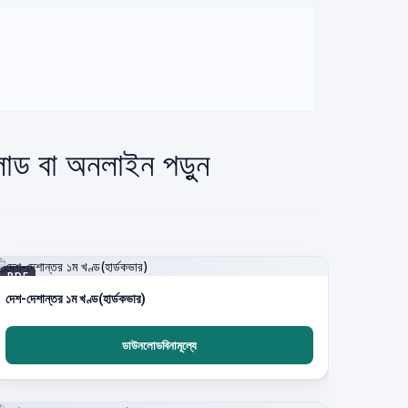
লোড বা অনলাইন পড়ুন
PDF
দেশ-দেশান্তর ১ম খণ্ড(হার্ডকভার)
ডাউনলোডবিনামূল্যে