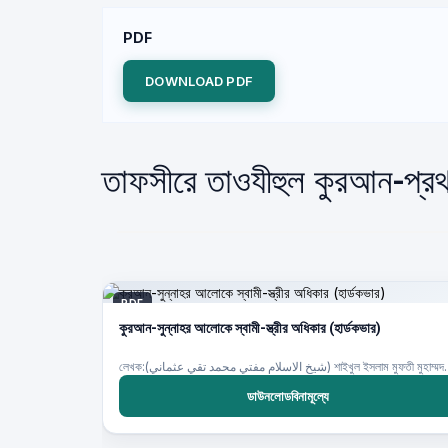
PDF
DOWNLOAD PDF
তাফসীরে তাওযীহুল কুরআন-প্রথ
PDF
কুরআন-সুন্নাহর আলোকে স্বামী-স্ত্রীর অধিকার (হার্ডকভার)
লেখক:(م مفتي محمد تقي عثماني
ডাউনলোডবিনামূল্যে