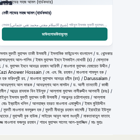
PDF
নেকী লাভের সহজ আমল (হার্ডকভার)
লেখক:(شيخ الاسلام مفتي محمد تقي عثماني) শাইখুল ইসলাম মুফতী মুহাম্মদ তাকী উসমানী
ডাউনলোডবিনামূল্যে
شيخ الاسلام مف) শাইখুল ইসলাম মুফতী মুহাম্মদ তাকী উসমানী
/
ইসলামিক ফাউন্ডেশন বাংলাদেশ
/
ড. খোন্দকার
দ আসাদুল্লাহ আল-গালিব
/
ইমাম মুহাম্মদ ইবনে ইসমাইল বোখারী (র)
/
মোস্তাক
.
/
ড. মুহাম্মদ ইবনে আবদুর রহমান আরিফী
/
মাওলানা মুহাম্মদ হেমায়েত উদ্দীন
/
Kazi Anower Hossain
/
কে. এম. জি. রহমান
/
মাওলানা শামসুল হক
/
ল হক ফরিদপুরী রহ.
/
মাওলানা মুহাম্মাদ আবদুর রহীম (রহ)
/
Darussalam
/
 আবদুল্লাহ আল ফারূক
/
আবদুল্লাহ আল মাসউদ
/
ড. আলী তানতাবী
/
কাজী
ামীল
/
আব্দুর রাযযাক বিন ইউসুফ
/
আল্লামা মুহাম্মদ নাসীরুদ্দীন আলবানী (রহঃ)
/
شيخ الاسلام مفتي محمد تقي عث) শাইখুল ইসলাম মুফতী মুহাম্মদ তকী উসমানী
/
শরৎচন্দ্র চট্টোপাধ্যায়
/
আল্লামা
 মোঃ ইব্রাহীম খলিল
/
আলহাজ্ব হযরত মাওলানা এমামুদ্দীন
/
ইমাম মুহিউদ্দীন
/
মুফতী মাওলানা মনসূরুল হক
/
মুফতী মীযানুর রহমান কাসেমী
/
ইয়াহইয়া ইউসুফ
 ছাহেব
/
মুহাম্মদী বুক হাউজ
/
সাইয়েদ আবুল আলা মওদূদী
/
মাকতাবাতুল ফাতাহ
্জ মাওলানা ফজলুর রহমান
/
শায়খ মুহাম্মদ সালেহ আল-মুনাজ্জিদ
/
মাঃ মুহাঃ