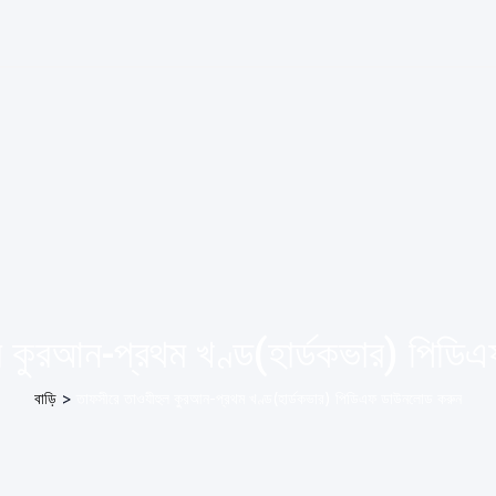
ল কুরআন-প্রথম খণ্ড(হার্ডকভার) পিড
বাড়ি
>
তাফসীরে তাওযীহুল কুরআন-প্রথম খণ্ড(হার্ডকভার) পিডিএফ ডাউনলোড করুন