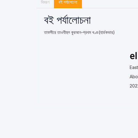
বিবরণ
বই পর্যালোচনা
বই পর্যালোচনা
তাফসীরে তাওযীহুল কুরআন-প্রথম খণ্ড(হার্ডকভার)
e
Eas
Abou
202