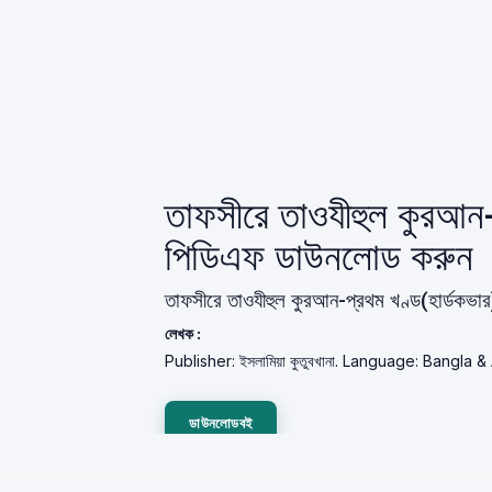
তাফসীরে তাওযীহুল কুরআন-
পিডিএফ ডাউনলোড করুন
তাফসীরে তাওযীহুল কুরআন-প্রথম খণ্ড(হার্ডকভা
লেখক :
Publisher: ইসলামিয়া কুতুবখানা. Language: Bangla &
ডাউনলোডবই