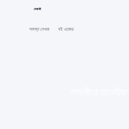
সেরা বই
সমস্ত লেখক
বই এজেড
তাফসীরে তাওযীহু