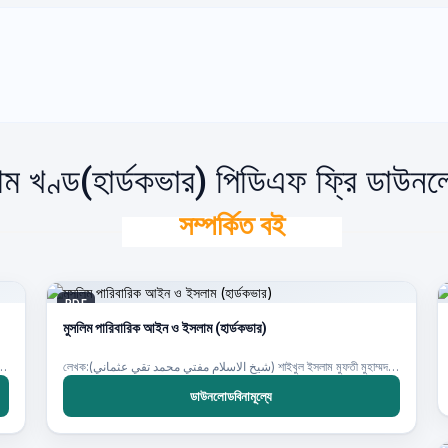
ম খণ্ড(হার্ডকভার) পিডিএফ ফ্রি ডাউন
সম্পর্কিত বই
PDF
মুসলিম পারিবারিক আইন ও ইসলাম (হার্ডকভার)
লেখক:(شيخ الاسلام مفتي محمد تقي عثماني) শাইখুল ইসলাম মুফতী মুহাম্মদ তাকী উসমানী
شيخ الاسلا) শাইখুল ইসলাম মুফতী মুহাম্মদ তাকী উসমানী
ডাউনলোডবিনামূল্যে