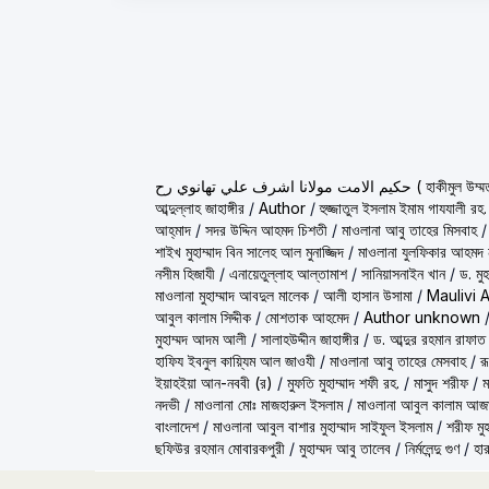
ولانا اشرف علي تهانوي رح
আব্দুল্লাহ জাহাঙ্গীর
/
Author
/
হুজ্জাতুল ইসলাম ইমাম গাযযালী রহ.
আহ্‌মাদ
/
সদর উদ্দিন আহমদ চিশতী
/
মাওলানা আবু তাহের মিসবাহ
শাইখ মুহাম্মাদ বিন সালেহ আল মুনাজ্জিদ
/
মাওলানা যুলফিকার আহমদ ন
নসীম হিজাযী
/
এনায়েতুল্লাহ আল্‌তামাশ
/
সানিয়াসনাইন খান
/
ড. মু
মাওলানা মুহাম্মাদ আবদুল মালেক
/
আলী হাসান উসামা
/
Maulivi 
আবুল কালাম সিদ্দীক
/
মোশতাক আহমেদ
/
Author unknown
মুহাম্মদ আদম আলী
/
সালাহউদ্দীন জাহাঙ্গীর
/
ড. আব্দুর রহমান রাফাত
হাফিয ইবনুল কায়্যিম আল জাওযী
/
মাওলানা আবু তাহের মেসবাহ
/
র
ইয়াহইয়া আন-নববী (র)
/
মুফতি মুহাম্মাদ শফী রহ.
/
মাসুদ শরীফ
/
ম
নদভী
/
মাওলানা মোঃ মাজহারুল ইসলাম
/
মাওলানা আবুল কালাম আজ
বাংলাদেশ
/
মাওলানা আবুল বাশার মুহাম্মাদ সাইফুল ইসলাম
/
শরীফ মুহ
ছফিউর রহমান মোবারকপুরী
/
মুহাম্মদ আবু তালেব
/
নির্মলেন্দু গুণ
/
হার