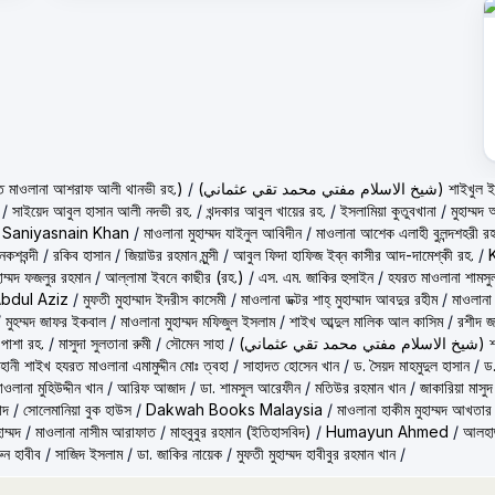
حكيم الامت م ( হাকীমুল উম্মত মাওলানা আশরাফ আলী থানভী রহ.)
/
(تي محمد تقي عثماني
/
সাইয়েদ আবুল হাসান আলী নদভী রহ.
/
খন্দকার আবুল খায়ের রহ.
/
ইসলামিয়া কুতুবখানা
/
মুহাম্ম
/
Saniyasnain Khan
/
মাওলানা মুহাম্মদ যাইনুল আবিদীন
/
মাওলানা আশেক এলাহী বুলন্দশহরী রহ
কশবন্দী
/
রকিব হাসান
/
জিয়াউর রহমান মুন্সী
/
আবুল ফিদা হাফিজ ইব্‌ন কাসীর আদ-দামেশ্‌কী রহ.
/
হাম্মদ ফজলুর রহমান
/
আল্লামা ইবনে কাছীর (রহ.)
/
এস. এম. জাকির হুসাইন
/
হযরত মাওলানা শামসু
Abdul Aziz
/
মুফতী মুহাম্মাদ ইদরীস কাসেমী
/
মাওলানা ডক্টর শাহ্‌ মুহাম্মাদ আবদুর রহীম
/
মাওলানা
/
মুহম্মদ জাফর ইকবাল
/
মাওলানা মুহাম্মদ মফিজুল ইসলাম
/
শাইখ আব্দুল মালিক আল কাসিম
/
রশীদ জ
 পাশা রহ.
/
মাসুদা সুলতানা রুমী
/
সৌমেন সাহা
/
(ماني
ূহানী শাইখ হযরত মাওলানা এমামুদ্দীন মোঃ ত্বহা
/
সাহাদত হোসেন খান
/
ড. সৈয়দ মাহমুদুল হাসান
/
ড.
াওলানা মুহিউদ্দীন খান
/
আরিফ আজাদ
/
ডা. শামসুল আরেফীন
/
মতিউর রহমান খান
/
জাকারিয়া মাসুদ
াদ
/
সোলেমানিয়া বুক হাউস
/
Dakwah Books Malaysia
/
মাওলানা হাকীম মুহাম্মদ আখতার
াম্মদ
/
মাওলানা নাসীম আরাফাত
/
মাহবুবুর রহমান (ইতিহাসবিদ)
/
Humayun Ahmed
/
আলহাজ
ুন হাবীব
/
সাজিদ ইসলাম
/
ডা. জাকির নায়েক
/
মুফতী মুহাম্মদ হাবীবুর রহমান খান
/