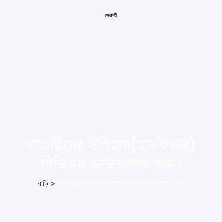
সেরা বই
তাতারীদের ইতিহাস(হার্ডকভার)
পিডিএফ ডাউনলোড করুন
বাড়ি
>
তাতারীদের ইতিহাস(হার্ডকভার) পিডিএফ ডাউনলোড করুন