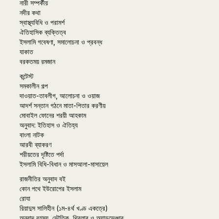
নারী সম্পর্কীয়
নদীর কথা
স্বাস্থ্যবিধি ও পরামর্শ
ঐতিহাসিক ব্যক্তিত্ব
ইসলামি গবেষণা, সমালোচনা ও প্রবন্ধ
যাকাত
বরকতময় রমজান
কন্টেস্ট
সমকালীন গল্প
দাওয়াত-তাবলীগ, আলোচনা ও ওয়াজ
আদর্শ সন্তান গঠনে মাতা-পিতার করণীয়
মোবাইল ফোনের শরয়ী আহকাম
অনুবাদ: ইতিহাস ও ঐতিহ্য
বাংলা নাটক
আরবী ব্যাকরণ
শরীয়তের দৃষ্টিতে পর্দা
ইসলামি বিধি-বিধান ও মাসআলা-মাসায়েল
রাজনীতির অনুবাদ বই
কোন পথে ইউরোপের ইসলাম
রোযা
রিয়াদুস সালিহীন (১ম-৪র্থ খণ্ড একত্রে)
অনুবাদ রহস্য, ভৌতিক, থ্রিলার ও অ্যাডভেঞ্চার