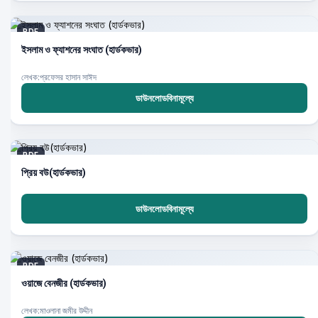
PDF
ইসলাম ও ফ্যাশনের সংঘাত (হার্ডকভার)
লেখক:প্রফেসর হাসান সাঈদ
ডাউনলোডবিনামূল্যে
PDF
প্রিয় বউ(হার্ডকভার)
ডাউনলোডবিনামূল্যে
PDF
ওয়াজে বেনজীর (হার্ডকভার)
লেখক:মাওলানা জমীর উদ্দীন