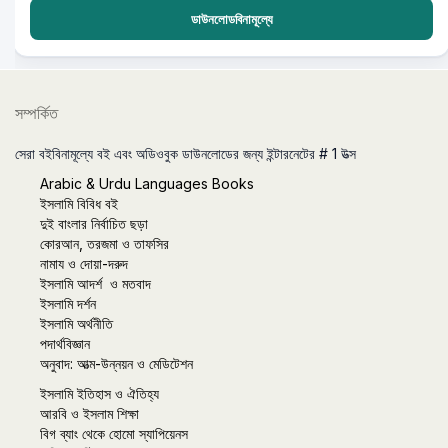
ডাউনলোডবিনামূল্যে
সম্পর্কিত
সেরা বইবিনামূল্যে বই এবং অডিওবুক ডাউনলোডের জন্য ইন্টারনেটের # 1 উত্স
Arabic & Urdu Languages Books
ইসলামি বিবিধ বই
দুই বাংলার নির্বাচিত ছড়া
কোরআন, তরজমা ও তাফসির
নামায ও দোয়া-দরুদ
ইসলামি আদর্শ ও মতবাদ
ইসলামি দর্শন
ইসলামি অর্থনীতি
পদার্থবিজ্ঞান
অনুবাদ: আত্ম-উন্নয়ন ও মেডিটেশন
ইসলামি ইতিহাস ও ঐতিহ্য
আরবি ও ইসলাম শিক্ষা
বিগ ব্যাং থেকে হোমো স্যাপিয়েনস