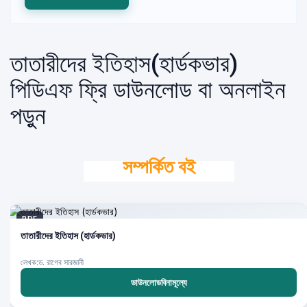
তাতারীদের ইতিহাস(হার্ডকভার)
পিডিএফ ফ্রি ডাউনলোড বা অনলাইন
পড়ুন
সম্পর্কিত বই
PDF
তাতারীদের ইতিহাস (হার্ডকভার)
লেখক:ড. রাগেব সারজানী
ডাউনলোডবিনামূল্যে