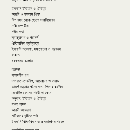
ইসলামি ইতিহাস ও ঐতিহ্য
আরবি ও ইসলাম শিক্ষা
বিগ ব্যাং থেকে হোমো স্যাপিয়েনস
নারী সম্পর্কীয়
নদীর কথা
স্বাস্থ্যবিধি ও পরামর্শ
ঐতিহাসিক ব্যক্তিত্ব
ইসলামি গবেষণা, সমালোচনা ও প্রবন্ধ
যাকাত
বরকতময় রমজান
কন্টেস্ট
সমকালীন গল্প
দাওয়াত-তাবলীগ, আলোচনা ও ওয়াজ
আদর্শ সন্তান গঠনে মাতা-পিতার করণীয়
মোবাইল ফোনের শরয়ী আহকাম
অনুবাদ: ইতিহাস ও ঐতিহ্য
বাংলা নাটক
আরবী ব্যাকরণ
শরীয়তের দৃষ্টিতে পর্দা
ইসলামি বিধি-বিধান ও মাসআলা-মাসায়েল