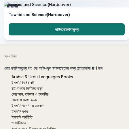
PDF
Tawhid and Science(Hardcover)
ডাউনলোডবিনামূল্যে
সম্পর্কিত
সেরা বইবিনামূল্যে বই এবং অডিওবুক ডাউনলোডের জন্য ইন্টারনেটের # 1 উত্স
Arabic & Urdu Languages Books
ইসলামি বিবিধ বই
দুই বাংলার নির্বাচিত ছড়া
কোরআন, তরজমা ও তাফসির
নামায ও দোয়া-দরুদ
ইসলামি আদর্শ ও মতবাদ
ইসলামি দর্শন
ইসলামি অর্থনীতি
পদার্থবিজ্ঞান
অনুবাদ: আত্ম-উন্নয়ন ও মেডিটেশন