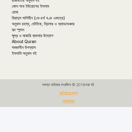
রাজনীতির অনুবাদ বই
কোন পথে ইউরোপের ইসলাম
রোযা
রিয়াদুস সালিহীন (১ম-৪র্থ খণ্ড একত্রে)
অনুবাদ রহস্য, ভৌতিক, থ্রিলার ও অ্যাডভেঞ্চার
হৃদ স্পন্দন
ক্ষুদ্র ও মাঝারি ব্যবসায় উদ্যোগ
About Quran
সমকালীন উপন্যাস
ইসলামি অনুবাদ বই
সমস্ত অধিকার সংরক্ষিত © 2019সেরা বই
মালিকদের জন্য
প্রতিক্রিয়া