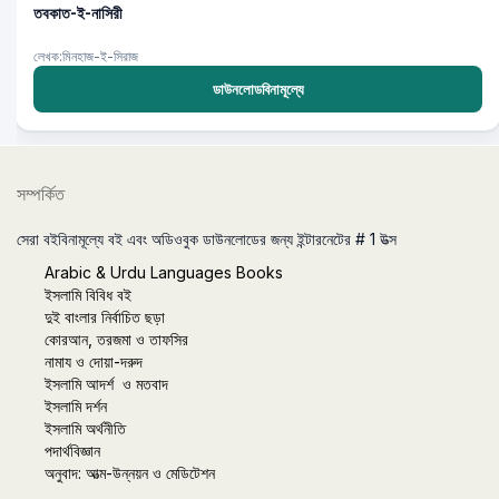
তবকাত-ই-নাসিরী
লেখক:মিনহাজ-ই-সিরাজ
ডাউনলোডবিনামূল্যে
সম্পর্কিত
সেরা বইবিনামূল্যে বই এবং অডিওবুক ডাউনলোডের জন্য ইন্টারনেটের # 1 উত্স
Arabic & Urdu Languages Books
ইসলামি বিবিধ বই
দুই বাংলার নির্বাচিত ছড়া
কোরআন, তরজমা ও তাফসির
নামায ও দোয়া-দরুদ
ইসলামি আদর্শ ও মতবাদ
ইসলামি দর্শন
ইসলামি অর্থনীতি
পদার্থবিজ্ঞান
অনুবাদ: আত্ম-উন্নয়ন ও মেডিটেশন