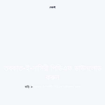
সেরা বই
তবকাত-ই-নাসিরী পিডিএফ ডাউনলোড
করুন
বাড়ি
>
তবকাত-ই-নাসিরী পিডিএফ ডাউনলোড করুন