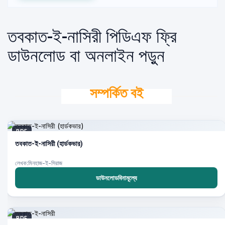
তবকাত-ই-নাসিরী পিডিএফ ফ্রি
ডাউনলোড বা অনলাইন পড়ুন
সম্পর্কিত বই
PDF
তবকাত-ই-নাসিরী (হার্ডকভার)
লেখক:মিনহাজ-ই-সিরাজ
ডাউনলোডবিনামূল্যে
PDF