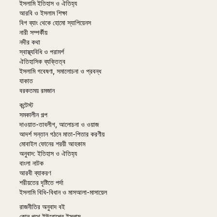
ইসলামি ইতিহাস ও ঐতিহ্য
আরবি ও ইসলাম শিক্ষা
বিগ ব্যাং থেকে হোমো স্যাপিয়েনস
নারী সম্পর্কীয়
নদীর কথা
স্বাস্থ্যবিধি ও পরামর্শ
ঐতিহাসিক ব্যক্তিত্ব
ইসলামি গবেষণা, সমালোচনা ও প্রবন্ধ
যাকাত
বরকতময় রমজান
কন্টেস্ট
সমকালীন গল্প
দাওয়াত-তাবলীগ, আলোচনা ও ওয়াজ
আদর্শ সন্তান গঠনে মাতা-পিতার করণীয়
মোবাইল ফোনের শরয়ী আহকাম
অনুবাদ: ইতিহাস ও ঐতিহ্য
বাংলা নাটক
আরবী ব্যাকরণ
শরীয়তের দৃষ্টিতে পর্দা
ইসলামি বিধি-বিধান ও মাসআলা-মাসায়েল
রাজনীতির অনুবাদ বই
কোন পথে ইউরোপের ইসলাম