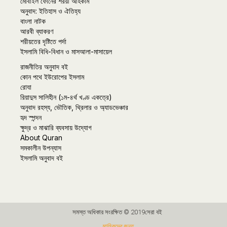
মোবাইল ফোনের শরয়ী আহকাম
অনুবাদ: ইতিহাস ও ঐতিহ্য
বাংলা নাটক
আরবী ব্যাকরণ
শরীয়তের দৃষ্টিতে পর্দা
ইসলামি বিধি-বিধান ও মাসআলা-মাসায়েল
রাজনীতির অনুবাদ বই
কোন পথে ইউরোপের ইসলাম
রোযা
রিয়াদুস সালিহীন (১ম-৪র্থ খণ্ড একত্রে)
অনুবাদ রহস্য, ভৌতিক, থ্রিলার ও অ্যাডভেঞ্চার
হৃদ স্পন্দন
ক্ষুদ্র ও মাঝারি ব্যবসায় উদ্যোগ
About Quran
সমকালীন উপন্যাস
ইসলামি অনুবাদ বই
সমস্ত অধিকার সংরক্ষিত © 2019সেরা বই
মালিকদের জন্য