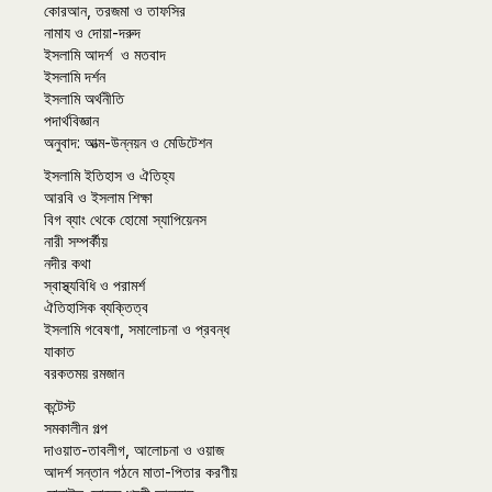
কোরআন, তরজমা ও তাফসির
নামায ও দোয়া-দরুদ
ইসলামি আদর্শ ও মতবাদ
ইসলামি দর্শন
ইসলামি অর্থনীতি
পদার্থবিজ্ঞান
অনুবাদ: আত্ম-উন্নয়ন ও মেডিটেশন
ইসলামি ইতিহাস ও ঐতিহ্য
আরবি ও ইসলাম শিক্ষা
বিগ ব্যাং থেকে হোমো স্যাপিয়েনস
নারী সম্পর্কীয়
নদীর কথা
স্বাস্থ্যবিধি ও পরামর্শ
ঐতিহাসিক ব্যক্তিত্ব
ইসলামি গবেষণা, সমালোচনা ও প্রবন্ধ
যাকাত
বরকতময় রমজান
কন্টেস্ট
সমকালীন গল্প
দাওয়াত-তাবলীগ, আলোচনা ও ওয়াজ
আদর্শ সন্তান গঠনে মাতা-পিতার করণীয়