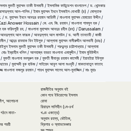
شيخ الاسلام مف) শাইখুল ইসলাম মুফতী মুহাম্মদ তাকী উসমানী
/
ইসলামিক ফাউন্ডেশন বাংলাদেশ
/
ড. খোন্দকার
দ আসাদুল্লাহ আল-গালিব
/
ইমাম মুহাম্মদ ইবনে ইসমাইল বোখারী (র)
/
মোস্তাক
.
/
ড. মুহাম্মদ ইবনে আবদুর রহমান আরিফী
/
মাওলানা মুহাম্মদ হেমায়েত উদ্দীন
/
Kazi Anower Hossain
/
কে. এম. জি. রহমান
/
মাওলানা শামসুল হক
/
ল হক ফরিদপুরী রহ.
/
মাওলানা মুহাম্মাদ আবদুর রহীম (রহ)
/
Darussalam
/
 আবদুল্লাহ আল ফারূক
/
আবদুল্লাহ আল মাসউদ
/
ড. আলী তানতাবী
/
কাজী
ামীল
/
আব্দুর রাযযাক বিন ইউসুফ
/
আল্লামা মুহাম্মদ নাসীরুদ্দীন আলবানী (রহঃ)
/
شيخ الاسلام مفتي محمد تقي عث) শাইখুল ইসলাম মুফতী মুহাম্মদ তকী উসমানী
/
শরৎচন্দ্র চট্টোপাধ্যায়
/
আল্লামা
 মোঃ ইব্রাহীম খলিল
/
আলহাজ্ব হযরত মাওলানা এমামুদ্দীন
/
ইমাম মুহিউদ্দীন
/
মুফতী মাওলানা মনসূরুল হক
/
মুফতী মীযানুর রহমান কাসেমী
/
ইয়াহইয়া ইউসুফ
 ছাহেব
/
মুহাম্মদী বুক হাউজ
/
সাইয়েদ আবুল আলা মওদূদী
/
মাকতাবাতুল ফাতাহ
্জ মাওলানা ফজলুর রহমান
/
শায়খ মুহাম্মদ সালেহ আল-মুনাজ্জিদ
/
মাঃ মুহাঃ
রাজনীতির অনুবাদ বই
কোন পথে ইউরোপের ইসলাম
লীগ, আলোচনা
রোযা
রিয়াদুস সালিহীন (১ম-৪র্থ
 গঠনে মাতা-
খণ্ড একত্রে)
অনুবাদ রহস্য, ভৌতিক,
ের শরয়ী
থ্রিলার ও অ্যাডভেঞ্চার
হৃদ স্পন্দন