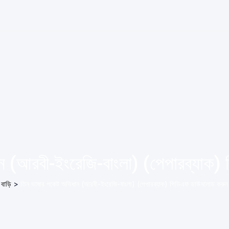
ন (আরবী-ইংরেজি-বাংলা) (পেপারব্যাক
বাড়ি
>
তিন ভাষার পকেট অভিধান (আরবী-ইংরেজি-বাংলা) (পেপারব্যাক) পিডিএফ ডাউনলোড করুন