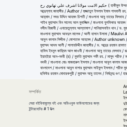
ولانا اشرف علي تهانوي رح
আব্দুল্লাহ জাহাঙ্গীর
/
Author
/
হুজ্জাতুল ইসলাম ইমাম গাযযালী রহ.
আহ্‌মাদ
/
সদর উদ্দিন আহমদ চিশতী
/
মাওলানা আবু তাহের মিসবাহ
শাইখ মুহাম্মাদ বিন সালেহ আল মুনাজ্জিদ
/
মাওলানা যুলফিকার আহমদ ন
নসীম হিজাযী
/
এনায়েতুল্লাহ আল্‌তামাশ
/
সানিয়াসনাইন খান
/
ড. মু
মাওলানা মুহাম্মাদ আবদুল মালেক
/
আলী হাসান উসামা
/
Maulivi 
আবুল কালাম সিদ্দীক
/
মোশতাক আহমেদ
/
Author unknown
মুহাম্মদ আদম আলী
/
সালাহউদ্দীন জাহাঙ্গীর
/
ড. আব্দুর রহমান রাফাত
হাফিয ইবনুল কায়্যিম আল জাওযী
/
মাওলানা আবু তাহের মেসবাহ
/
র
ইয়াহইয়া আন-নববী (র)
/
মুফতি মুহাম্মাদ শফী রহ.
/
মাসুদ শরীফ
/
ম
নদভী
/
মাওলানা মোঃ মাজহারুল ইসলাম
/
মাওলানা আবুল কালাম আজ
বাংলাদেশ
/
মাওলানা আবুল বাশার মুহাম্মাদ সাইফুল ইসলাম
/
শরীফ মুহ
ছফিউর রহমান মোবারকপুরী
/
মুহাম্মদ আবু তালেব
/
নির্মলেন্দু গুণ
/
হার
A
সম্পর্কিত
L
ইস
সেরা বইবিনামূল্যে বই এবং অডিওবুক ডাউনলোডের জন্য
দুই
ইন্টারনেটের # 1 উত্স
কো
না
ইস
ইস