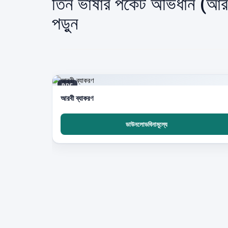
তিন ভাষার পকেট অভিধান (আরব
পড়ুন
PDF
আরবী ব্যাকরণ
ডাউনলোডবিনামূল্যে