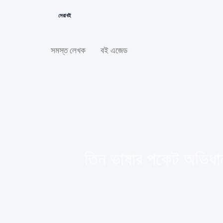
সেরা বই
সমস্ত লেখক
বই এজেড
তিন ভাষার পকেট অভিধা