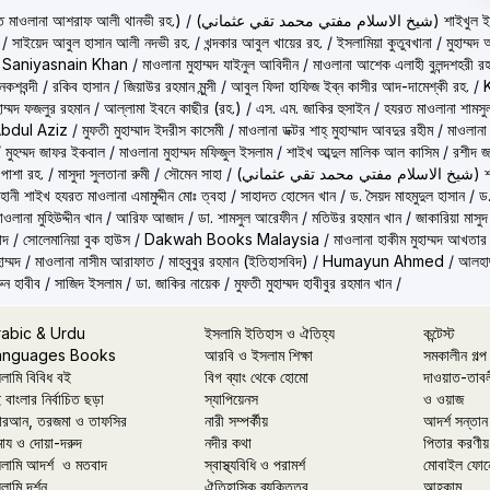
حكيم الامت م ( হাকীমুল উম্মত মাওলানা আশরাফ আলী থানভী রহ.)
/
(تي محمد تقي عثماني
/
সাইয়েদ আবুল হাসান আলী নদভী রহ.
/
খন্দকার আবুল খায়ের রহ.
/
ইসলামিয়া কুতুবখানা
/
মুহাম্ম
/
Saniyasnain Khan
/
মাওলানা মুহাম্মদ যাইনুল আবিদীন
/
মাওলানা আশেক এলাহী বুলন্দশহরী রহ
কশবন্দী
/
রকিব হাসান
/
জিয়াউর রহমান মুন্সী
/
আবুল ফিদা হাফিজ ইব্‌ন কাসীর আদ-দামেশ্‌কী রহ.
/
হাম্মদ ফজলুর রহমান
/
আল্লামা ইবনে কাছীর (রহ.)
/
এস. এম. জাকির হুসাইন
/
হযরত মাওলানা শামসু
Abdul Aziz
/
মুফতী মুহাম্মাদ ইদরীস কাসেমী
/
মাওলানা ডক্টর শাহ্‌ মুহাম্মাদ আবদুর রহীম
/
মাওলানা
/
মুহম্মদ জাফর ইকবাল
/
মাওলানা মুহাম্মদ মফিজুল ইসলাম
/
শাইখ আব্দুল মালিক আল কাসিম
/
রশীদ জ
 পাশা রহ.
/
মাসুদা সুলতানা রুমী
/
সৌমেন সাহা
/
(ماني
ূহানী শাইখ হযরত মাওলানা এমামুদ্দীন মোঃ ত্বহা
/
সাহাদত হোসেন খান
/
ড. সৈয়দ মাহমুদুল হাসান
/
ড.
াওলানা মুহিউদ্দীন খান
/
আরিফ আজাদ
/
ডা. শামসুল আরেফীন
/
মতিউর রহমান খান
/
জাকারিয়া মাসুদ
াদ
/
সোলেমানিয়া বুক হাউস
/
Dakwah Books Malaysia
/
মাওলানা হাকীম মুহাম্মদ আখতার
াম্মদ
/
মাওলানা নাসীম আরাফাত
/
মাহবুবুর রহমান (ইতিহাসবিদ)
/
Humayun Ahmed
/
আলহাজ
ুন হাবীব
/
সাজিদ ইসলাম
/
ডা. জাকির নায়েক
/
মুফতী মুহাম্মদ হাবীবুর রহমান খান
/
rabic & Urdu
ইসলামি ইতিহাস ও ঐতিহ্য
কন্টেস্ট
anguages Books
আরবি ও ইসলাম শিক্ষা
সমকালীন গল্প
লামি বিবিধ বই
বিগ ব্যাং থেকে হোমো
দাওয়াত-তাব
 বাংলার নির্বাচিত ছড়া
স্যাপিয়েনস
ও ওয়াজ
রআন, তরজমা ও তাফসির
নারী সম্পর্কীয়
আদর্শ সন্তান
মায ও দোয়া-দরুদ
নদীর কথা
পিতার করণীয়
লামি আদর্শ ও মতবাদ
স্বাস্থ্যবিধি ও পরামর্শ
মোবাইল ফোন
লামি দর্শন
ঐতিহাসিক ব্যক্তিত্ব
আহকাম