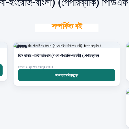
ী-ইংরেজি-বাংলা) (পেপারব্যাক) পিডিএ
সম্পর্কিত বই
PDF
তিন ভাষার পকেট অভিধান (বাংলা-ইংরেজি-আরবী) (পেপারব্যাক)
লেখক:ড. মুহাম্মদ ফজলুর রহমান
ডাউনলোডবিনামূল্যে