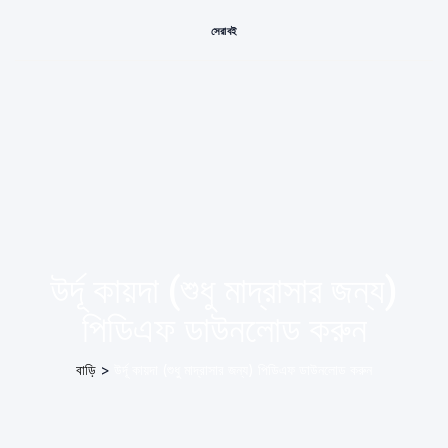
সেরা বই
উর্দূ কায়দা (শুধু মাদ্রাসার জন্য)
পিডিএফ ডাউনলোড করুন
বাড়ি
>
উর্দূ কায়দা (শুধু মাদ্রাসার জন্য) পিডিএফ ডাউনলোড করুন