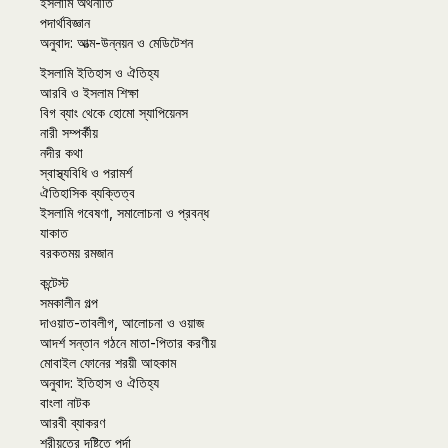
ইসলামি অর্থনীতি
পদার্থবিজ্ঞান
অনুবাদ: আত্ম-উন্নয়ন ও মেডিটেশন
ইসলামি ইতিহাস ও ঐতিহ্য
আরবি ও ইসলাম শিক্ষা
বিগ ব্যাং থেকে হোমো স্যাপিয়েনস
নারী সম্পর্কীয়
নদীর কথা
স্বাস্থ্যবিধি ও পরামর্শ
ঐতিহাসিক ব্যক্তিত্ব
ইসলামি গবেষণা, সমালোচনা ও প্রবন্ধ
যাকাত
বরকতময় রমজান
কন্টেস্ট
সমকালীন গল্প
দাওয়াত-তাবলীগ, আলোচনা ও ওয়াজ
আদর্শ সন্তান গঠনে মাতা-পিতার করণীয়
মোবাইল ফোনের শরয়ী আহকাম
অনুবাদ: ইতিহাস ও ঐতিহ্য
বাংলা নাটক
আরবী ব্যাকরণ
শরীয়তের দৃষ্টিতে পর্দা