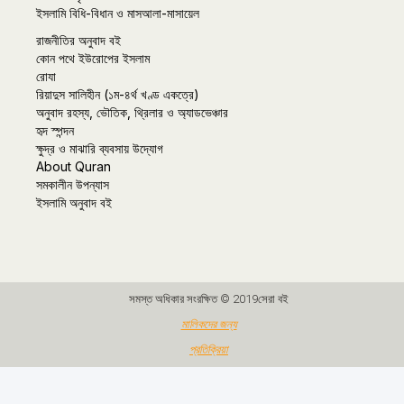
ইসলামি বিধি-বিধান ও মাসআলা-মাসায়েল
রাজনীতির অনুবাদ বই
কোন পথে ইউরোপের ইসলাম
রোযা
রিয়াদুস সালিহীন (১ম-৪র্থ খণ্ড একত্রে)
অনুবাদ রহস্য, ভৌতিক, থ্রিলার ও অ্যাডভেঞ্চার
হৃদ স্পন্দন
ক্ষুদ্র ও মাঝারি ব্যবসায় উদ্যোগ
About Quran
সমকালীন উপন্যাস
ইসলামি অনুবাদ বই
সমস্ত অধিকার সংরক্ষিত © 2019সেরা বই
মালিকদের জন্য
প্রতিক্রিয়া