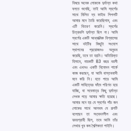
বিষয়ে অনেক লোককে দুর্দান্ত কথা
বলতে শুনেছি, তাই আমি স্বর্গের
সাথে মিলিত দ্য ফাইভ পিপলটি
আমার মনে তৈরি করেছিলাম, এবং
এটি বিতরণ করেনি। স্বর্গের
চিত্রগুলি দুর্দান্ত ছিল না। আমি
স্বর্গের একটি আধ্যাত্মিক বিশ্বাসের
সাথে বইটির কিছুটা সংযোগ
স্থাপনের প্রয়োজনও অনুভব
করেছি, তবে তা হয়নি। অতিরিক্ত
হিসাবে, নায়কটি 83 বছর বয়সী
এবং এখনও একটি বিনোদন পার্কে
কাজ করছেন, যা আমি বাস্তববাদী
মনে করি নি। হতে পারে আমি
একটি সাহিত্যের ফাঁদে পরিণত হয়ে
যাচ্ছি, বা সবেমাত্র কিছু দুর্দান্ত
লেখক পড়ে আমার ক্ষতি হয়েছে।
আমার মনে হয় যে স্বর্গের পাঁচ জন
লোকের সাথে আলবম যে গল্পটি
বলেছেন তা সংবেদনশীল এবং
হৃদয়গ্রাহী ছিল, তবে আমি তাঁর
লেখায় খুব কম শৈল্পিকতা পাইনি।