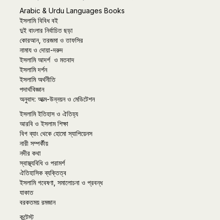
Arabic & Urdu Languages Books
ইসলামি বিবিধ বই
দুই বাংলার নির্বাচিত ছড়া
কোরআন, তরজমা ও তাফসির
নামায ও দোয়া-দরুদ
ইসলামি আদর্শ ও মতবাদ
ইসলামি দর্শন
ইসলামি অর্থনীতি
পদার্থবিজ্ঞান
অনুবাদ: আত্ম-উন্নয়ন ও মেডিটেশন
ইসলামি ইতিহাস ও ঐতিহ্য
আরবি ও ইসলাম শিক্ষা
বিগ ব্যাং থেকে হোমো স্যাপিয়েনস
নারী সম্পর্কীয়
নদীর কথা
স্বাস্থ্যবিধি ও পরামর্শ
ঐতিহাসিক ব্যক্তিত্ব
ইসলামি গবেষণা, সমালোচনা ও প্রবন্ধ
যাকাত
বরকতময় রমজান
কন্টেস্ট