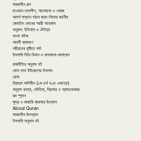
সমকালীন গল্প
দাওয়াত-তাবলীগ, আলোচনা ও ওয়াজ
আদর্শ সন্তান গঠনে মাতা-পিতার করণীয়
মোবাইল ফোনের শরয়ী আহকাম
অনুবাদ: ইতিহাস ও ঐতিহ্য
বাংলা নাটক
আরবী ব্যাকরণ
শরীয়তের দৃষ্টিতে পর্দা
ইসলামি বিধি-বিধান ও মাসআলা-মাসায়েল
রাজনীতির অনুবাদ বই
কোন পথে ইউরোপের ইসলাম
রোযা
রিয়াদুস সালিহীন (১ম-৪র্থ খণ্ড একত্রে)
অনুবাদ রহস্য, ভৌতিক, থ্রিলার ও অ্যাডভেঞ্চার
হৃদ স্পন্দন
ক্ষুদ্র ও মাঝারি ব্যবসায় উদ্যোগ
About Quran
সমকালীন উপন্যাস
ইসলামি অনুবাদ বই