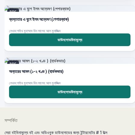
PDF
ব্যস্ততার এ যুগে ইলম অন্বেষণ (পেপারব্যাক)
লেখক:শাইখ মুহাম্মাদ বিন সালেহ আল মুনাজ্জিদ
ডাউনলোডবিনামূল্যে
PDF
অন্তরের আমল (১-২ খণ্ড ) (হার্ডকভার)
লেখক:শাইখ মুহাম্মাদ বিন সালেহ আল মুনাজ্জিদ
ডাউনলোডবিনামূল্যে
সম্পর্কিত
সেরা বইবিনামূল্যে বই এবং অডিওবুক ডাউনলোডের জন্য ইন্টারনেটের # 1 উত্স