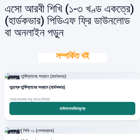
এসো আরবী শিখি (১-৩ খণ্ড একত্রে)
(হার্ডকভার) পিডিএফ ফ্রি ডাউনলোড
বা অনলাইন পড়ুন
সম্পর্কিত বই
PDF
তুরস্কে তুর্কিস্তানের সন্ধানে (হার্ডকভার)
লেখক:মাওলানা আবু তাহের মিসবাহ
ডাউনলোডবিনামূল্যে
PDF