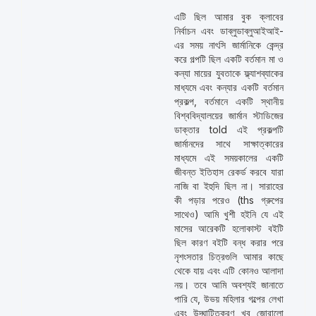
এটি ছিল আমার বুক ক্লাবের
নির্বাচন এবং ডাব্লুডাব্লুআইআই-
এর সময় নাৎসি জার্মানিকে কেন্দ্র
করে গল্পটি ছিল একটি বর্তমান মা ও
কন্যা মায়ের যুবতাকে ফ্ল্যাশব্যাকের
মাধ্যমে এবং কন্যার একটি বর্তমান
প্রকল্প, বর্তমানে একটি স্থানীয়
বিশ্ববিদ্যালয়ের জার্মান স্টাডিজের
ডাক্তার told এই প্রকল্পটি
জার্মানদের সাথে সাক্ষাত্কারের
মাধ্যমে এই সময়কালের একটি
জীবন্ত ইতিহাস রেকর্ড করবে যারা
নাজি বা ইহুদি ছিল না। সারাহের
কী পড়ার পরেও (ths গ্রুপের
সাথেও) আমি খুশী হইনি যে এই
মাসের আরেকটি হলোকাস্ট বইটি
ছিল কারণ বইটি বন্ধ করার পরে
নৃশংসতার চিত্রগুলি আমার কাছে
থেকে যায় এবং এটি কোনও আলাদা
নয়। তবে আমি অবশ্যই জানাতে
পারি যে, উভয় মহিলার গল্পের লেখা
এবং উদ্ঘাটিতকরণ খুব জোরালো