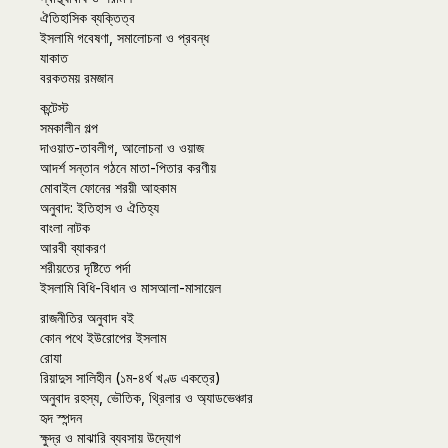
ঐতিহাসিক ব্যক্তিত্ব
ইসলামি গবেষণা, সমালোচনা ও প্রবন্ধ
যাকাত
বরকতময় রমজান
কন্টেস্ট
সমকালীন গল্প
দাওয়াত-তাবলীগ, আলোচনা ও ওয়াজ
আদর্শ সন্তান গঠনে মাতা-পিতার করণীয়
মোবাইল ফোনের শরয়ী আহকাম
অনুবাদ: ইতিহাস ও ঐতিহ্য
বাংলা নাটক
আরবী ব্যাকরণ
শরীয়তের দৃষ্টিতে পর্দা
ইসলামি বিধি-বিধান ও মাসআলা-মাসায়েল
রাজনীতির অনুবাদ বই
কোন পথে ইউরোপের ইসলাম
রোযা
রিয়াদুস সালিহীন (১ম-৪র্থ খণ্ড একত্রে)
অনুবাদ রহস্য, ভৌতিক, থ্রিলার ও অ্যাডভেঞ্চার
হৃদ স্পন্দন
ক্ষুদ্র ও মাঝারি ব্যবসায় উদ্যোগ