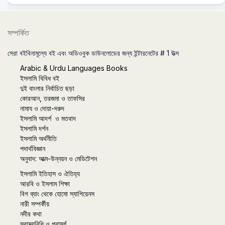
সম্পর্কিত
সেরা বইবিনামূল্যে বই এবং অডিওবুক ডাউনলোডের জন্য ইন্টারনেটের # 1 উত্স
Arabic & Urdu Languages Books
ইসলামি বিবিধ বই
দুই বাংলার নির্বাচিত ছড়া
কোরআন, তরজমা ও তাফসির
নামায ও দোয়া-দরুদ
ইসলামি আদর্শ ও মতবাদ
ইসলামি দর্শন
ইসলামি অর্থনীতি
পদার্থবিজ্ঞান
অনুবাদ: আত্ম-উন্নয়ন ও মেডিটেশন
ইসলামি ইতিহাস ও ঐতিহ্য
আরবি ও ইসলাম শিক্ষা
বিগ ব্যাং থেকে হোমো স্যাপিয়েনস
নারী সম্পর্কীয়
নদীর কথা
স্বাস্থ্যবিধি ও পরামর্শ