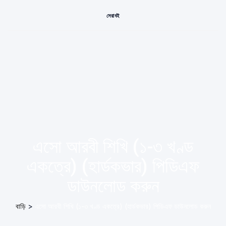
সেরা বই
এসো আরবী শিখি (১-৩ খণ্ড
একত্রে) (হার্ডকভার) পিডিএফ
ডাউনলোড করুন
বাড়ি
>
এসো আরবী শিখি (১-৩ খণ্ড একত্রে) (হার্ডকভার) পিডিএফ ডাউনলোড করুন