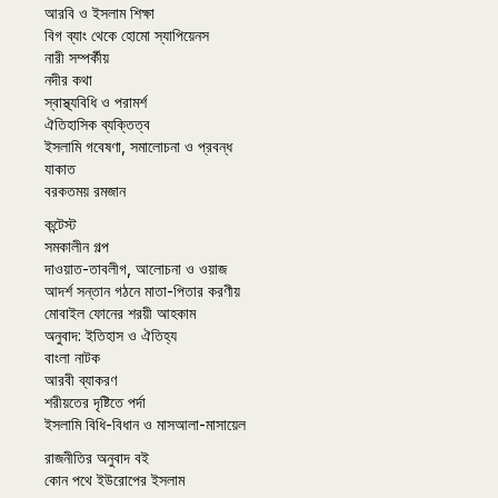
আরবি ও ইসলাম শিক্ষা
বিগ ব্যাং থেকে হোমো স্যাপিয়েনস
নারী সম্পর্কীয়
নদীর কথা
স্বাস্থ্যবিধি ও পরামর্শ
ঐতিহাসিক ব্যক্তিত্ব
ইসলামি গবেষণা, সমালোচনা ও প্রবন্ধ
যাকাত
বরকতময় রমজান
কন্টেস্ট
সমকালীন গল্প
দাওয়াত-তাবলীগ, আলোচনা ও ওয়াজ
আদর্শ সন্তান গঠনে মাতা-পিতার করণীয়
মোবাইল ফোনের শরয়ী আহকাম
অনুবাদ: ইতিহাস ও ঐতিহ্য
বাংলা নাটক
আরবী ব্যাকরণ
শরীয়তের দৃষ্টিতে পর্দা
ইসলামি বিধি-বিধান ও মাসআলা-মাসায়েল
রাজনীতির অনুবাদ বই
কোন পথে ইউরোপের ইসলাম