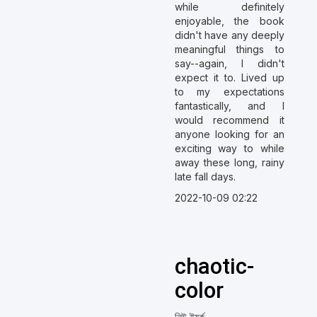
while definitely
enjoyable, the book
didn't have any deeply
meaningful things to
say--again, I didn't
expect it to. Lived up
to my expectations
fantastically, and I
would recommend it
anyone looking for an
exciting way to while
away these long, rainy
late fall days.
2022-10-09 02:22
chaotic-
color
নিউ ইয়র্ক