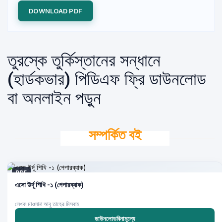
DOWNLOAD PDF
তুরস্কে তুর্কিস্তানের সন্ধানে
(হার্ডকভার) পিডিএফ ফ্রি ডাউনলোড
বা অনলাইন পড়ুন
সম্পর্কিত বই
PDF
এসো উর্দূ শিখি -১ (পেপারব্যাক)
লেখক:মাওলানা আবু তাহের মিসবাহ
ডাউনলোডবিনামূল্যে