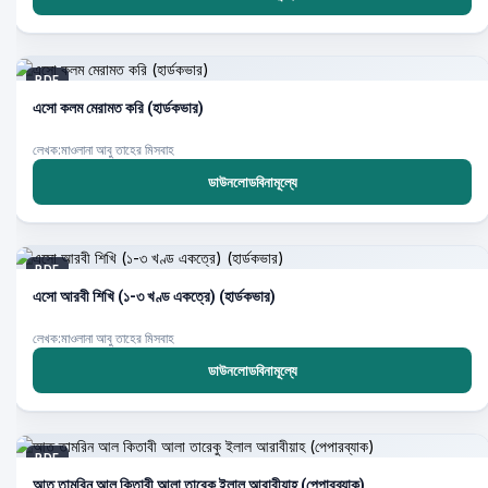
PDF
এসো কলম মেরামত করি (হার্ডকভার)
লেখক:মাওলানা আবু তাহের মিসবাহ
ডাউনলোডবিনামূল্যে
PDF
এসো আরবী শিখি (১-৩ খণ্ড একত্রে) (হার্ডকভার)
লেখক:মাওলানা আবু তাহের মিসবাহ
ডাউনলোডবিনামূল্যে
PDF
আত তামরিন আল কিতাবী আলা তারেকু ইলাল আরাবীয়াহ (পেপারব্যাক)