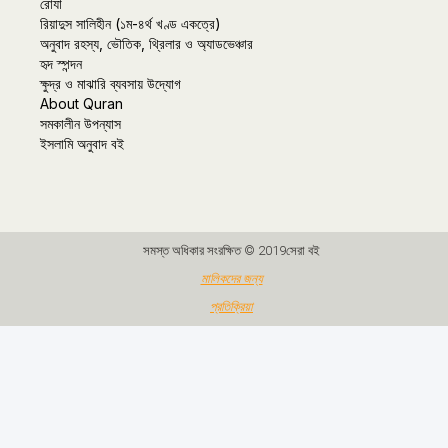
রোযা
রিয়াদুস সালিহীন (১ম-৪র্থ খণ্ড একত্রে)
অনুবাদ রহস্য, ভৌতিক, থ্রিলার ও অ্যাডভেঞ্চার
হৃদ স্পন্দন
ক্ষুদ্র ও মাঝারি ব্যবসায় উদ্যোগ
About Quran
সমকালীন উপন্যাস
ইসলামি অনুবাদ বই
সমস্ত অধিকার সংরক্ষিত © 2019সেরা বই
মালিকদের জন্য
প্রতিক্রিয়া