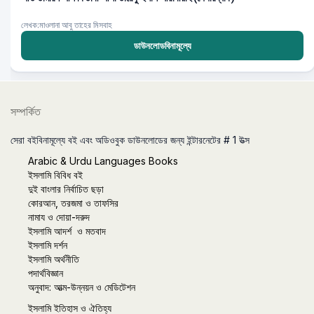
লেখক:মাওলানা আবু তাহের মিসবাহ
ডাউনলোডবিনামূল্যে
সম্পর্কিত
সেরা বইবিনামূল্যে বই এবং অডিওবুক ডাউনলোডের জন্য ইন্টারনেটের # 1 উত্স
Arabic & Urdu Languages Books
ইসলামি বিবিধ বই
দুই বাংলার নির্বাচিত ছড়া
কোরআন, তরজমা ও তাফসির
নামায ও দোয়া-দরুদ
ইসলামি আদর্শ ও মতবাদ
ইসলামি দর্শন
ইসলামি অর্থনীতি
পদার্থবিজ্ঞান
অনুবাদ: আত্ম-উন্নয়ন ও মেডিটেশন
ইসলামি ইতিহাস ও ঐতিহ্য