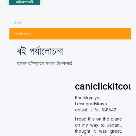
ডাউনলোডবই
বিবরণ
বই পর্যালোচনা
বই পর্যালোচনা
তুরস্কে তুর্কিস্তানের সন্ধানে (হার্ডকভার)
caniclickitcou
Kandikyulya,
Leningradskaya
oblast', রাশিয়া, 188542
I read this on the plane
on my way to Japan...
thought it was great,