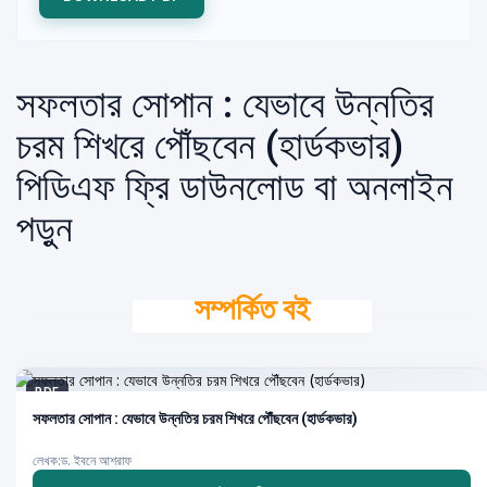
সফলতার সোপান : যেভাবে উন্নতির
চরম শিখরে পৌঁছবেন (হার্ডকভার)
পিডিএফ ফ্রি ডাউনলোড বা অনলাইন
পড়ুন
সম্পর্কিত বই
PDF
সফলতার সোপান : যেভাবে উন্নতির চরম শিখরে পৌঁছবেন (হার্ডকভার)
লেখক:ড. ইবনে আশরাফ