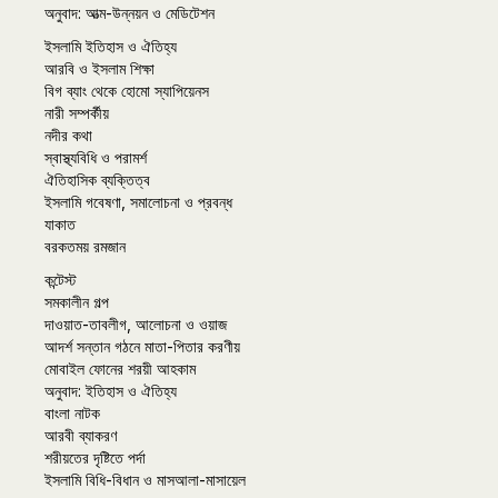
অনুবাদ: আত্ম-উন্নয়ন ও মেডিটেশন
ইসলামি ইতিহাস ও ঐতিহ্য
আরবি ও ইসলাম শিক্ষা
বিগ ব্যাং থেকে হোমো স্যাপিয়েনস
নারী সম্পর্কীয়
নদীর কথা
স্বাস্থ্যবিধি ও পরামর্শ
ঐতিহাসিক ব্যক্তিত্ব
ইসলামি গবেষণা, সমালোচনা ও প্রবন্ধ
যাকাত
বরকতময় রমজান
কন্টেস্ট
সমকালীন গল্প
দাওয়াত-তাবলীগ, আলোচনা ও ওয়াজ
আদর্শ সন্তান গঠনে মাতা-পিতার করণীয়
মোবাইল ফোনের শরয়ী আহকাম
অনুবাদ: ইতিহাস ও ঐতিহ্য
বাংলা নাটক
আরবী ব্যাকরণ
শরীয়তের দৃষ্টিতে পর্দা
ইসলামি বিধি-বিধান ও মাসআলা-মাসায়েল