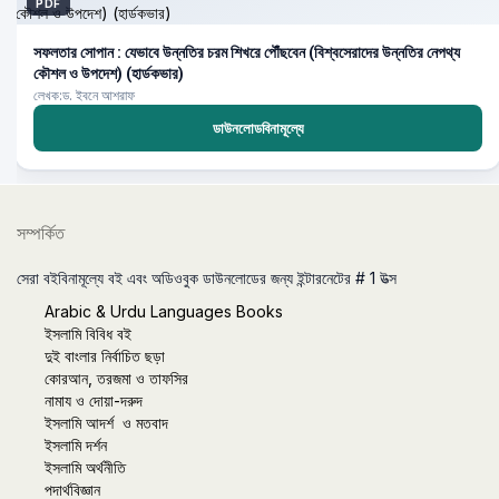
PDF
সফলতার সোপান : যেভাবে উন্নতির চরম শিখরে পৌঁছবেন (বিশ্বসেরাদের উন্নতির নেপথ্য
কৌশল ও উপদেশ) (হার্ডকভার)
লেখক:ড. ইবনে আশরাফ
ডাউনলোডবিনামূল্যে
সম্পর্কিত
সেরা বইবিনামূল্যে বই এবং অডিওবুক ডাউনলোডের জন্য ইন্টারনেটের # 1 উত্স
Arabic & Urdu Languages Books
ইসলামি বিবিধ বই
দুই বাংলার নির্বাচিত ছড়া
কোরআন, তরজমা ও তাফসির
নামায ও দোয়া-দরুদ
ইসলামি আদর্শ ও মতবাদ
ইসলামি দর্শন
ইসলামি অর্থনীতি
পদার্থবিজ্ঞান