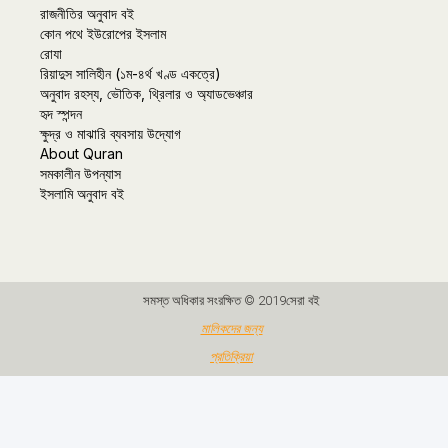
রাজনীতির অনুবাদ বই
কোন পথে ইউরোপের ইসলাম
রোযা
রিয়াদুস সালিহীন (১ম-৪র্থ খণ্ড একত্রে)
অনুবাদ রহস্য, ভৌতিক, থ্রিলার ও অ্যাডভেঞ্চার
হৃদ স্পন্দন
ক্ষুদ্র ও মাঝারি ব্যবসায় উদ্যোগ
About Quran
সমকালীন উপন্যাস
ইসলামি অনুবাদ বই
সমস্ত অধিকার সংরক্ষিত © 2019সেরা বই
মালিকদের জন্য
প্রতিক্রিয়া