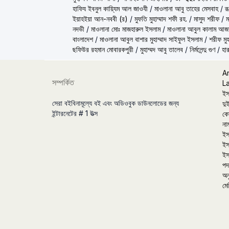
হাফিয ইবনুল কায়্যিম আল জাওযী
/
মাওলানা আবু তাহের মেসবাহ
/
র
ইয়াহইয়া আন-নববী (র)
/
মুফতি মুহাম্মাদ শফী রহ.
/
মাসুদ শরীফ
/
ম
নদভী
/
মাওলানা মোঃ মাজহারুল ইসলাম
/
মাওলানা আবুল কালাম আজ
বাংলাদেশ
/
মাওলানা আবুল বাশার মুহাম্মাদ সাইফুল ইসলাম
/
শরীফ মুহ
ছফিউর রহমান মোবারকপুরী
/
মুহাম্মদ আবু তালেব
/
নির্মলেন্দু গুণ
/
হার
A
সম্পর্কিত
L
ইস
সেরা বইবিনামূল্যে বই এবং অডিওবুক ডাউনলোডের জন্য
দুই
ইন্টারনেটের # 1 উত্স
কো
না
ইস
ইস
ইস
পদা
অন
মে