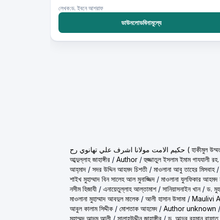
লেখক:ড. ইবনে আশরাফ
ডাউনলোডবিনামূল্যে
ولانا اشرف علي تهانوي رح
আব্দুল্লাহ জাহাঙ্গীর
/
Author
/
হুজ্জাতুল ইসলাম ইমাম গাযযালী রহ.
আহ্‌মাদ
/
সদর উদ্দিন আহমদ চিশতী
/
মাওলানা আবু তাহের মিসবাহ
শাইখ মুহাম্মাদ বিন সালেহ আল মুনাজ্জিদ
/
মাওলানা যুলফিকার আহমদ ন
নসীম হিজাযী
/
এনায়েতুল্লাহ আল্‌তামাশ
/
সানিয়াসনাইন খান
/
ড. মু
মাওলানা মুহাম্মাদ আবদুল মালেক
/
আলী হাসান উসামা
/
Maulivi 
আবুল কালাম সিদ্দীক
/
মোশতাক আহমেদ
/
Author unknown
মুহাম্মদ আদম আলী
/
সালাহউদ্দীন জাহাঙ্গীর
/
ড. আব্দুর রহমান রাফাত