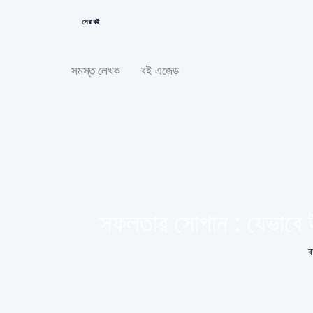
সেরা বই
সমস্ত লেখক
বই এজেড
সফলতার সোপান : যেভাবে 
ব