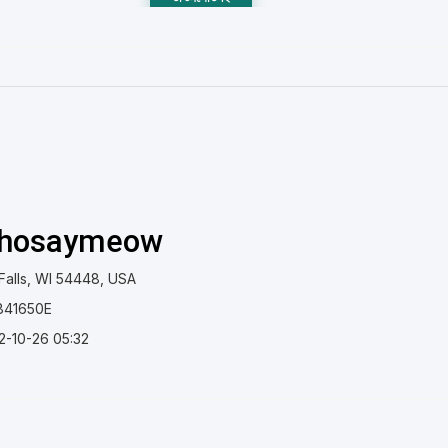
)
hosaymeow
 Falls, WI 54448, USA
841650E
2-10-26 05:32