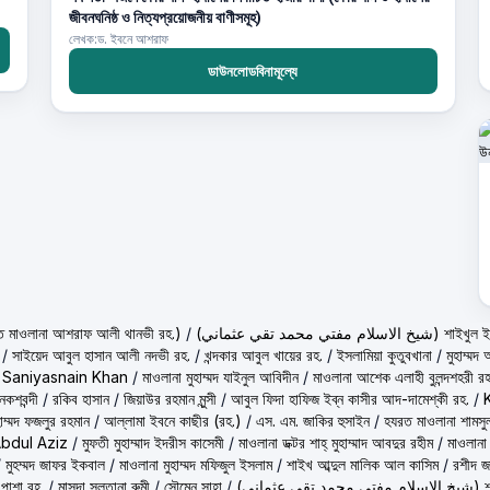
জীবনঘনিষ্ঠ ও নিত্যপ্রয়োজনীয় বাণীসমূহ)
লেখক:ড. ইবনে আশরাফ
ডাউনলোডবিনামূল্যে
حكيم الامت م ( হাকীমুল উম্মত মাওলানা আশরাফ আলী থানভী রহ.)
/
(تي محمد تقي عثماني
/
সাইয়েদ আবুল হাসান আলী নদভী রহ.
/
খন্দকার আবুল খায়ের রহ.
/
ইসলামিয়া কুতুবখানা
/
মুহাম্ম
/
Saniyasnain Khan
/
মাওলানা মুহাম্মদ যাইনুল আবিদীন
/
মাওলানা আশেক এলাহী বুলন্দশহরী রহ
কশবন্দী
/
রকিব হাসান
/
জিয়াউর রহমান মুন্সী
/
আবুল ফিদা হাফিজ ইব্‌ন কাসীর আদ-দামেশ্‌কী রহ.
/
হাম্মদ ফজলুর রহমান
/
আল্লামা ইবনে কাছীর (রহ.)
/
এস. এম. জাকির হুসাইন
/
হযরত মাওলানা শামসু
Abdul Aziz
/
মুফতী মুহাম্মাদ ইদরীস কাসেমী
/
মাওলানা ডক্টর শাহ্‌ মুহাম্মাদ আবদুর রহীম
/
মাওলানা
/
মুহম্মদ জাফর ইকবাল
/
মাওলানা মুহাম্মদ মফিজুল ইসলাম
/
শাইখ আব্দুল মালিক আল কাসিম
/
রশীদ জ
 পাশা রহ.
/
মাসুদা সুলতানা রুমী
/
সৌমেন সাহা
/
(ماني