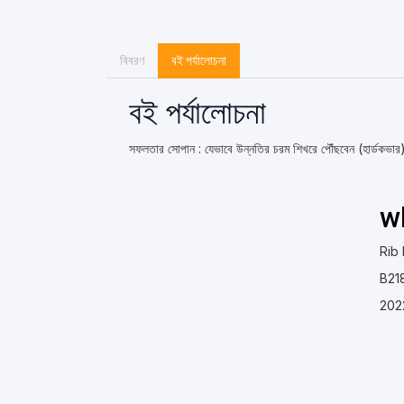
বিবরণ
বই পর্যালোচনা
বই পর্যালোচনা
সফলতার সোপান : যেভাবে উন্নতির চরম শিখরে পৌঁছবেন (হার্ডকভার
w
Rib
B21
202