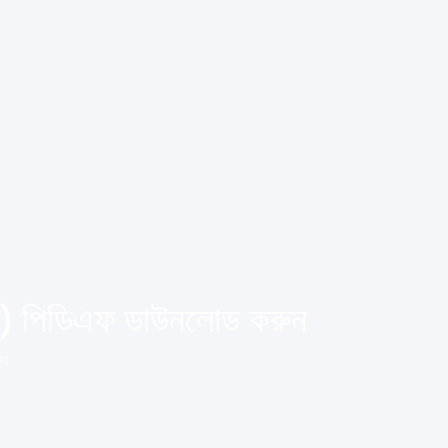
ার) পিডিএফ ডাউনলোড করুন
ুন