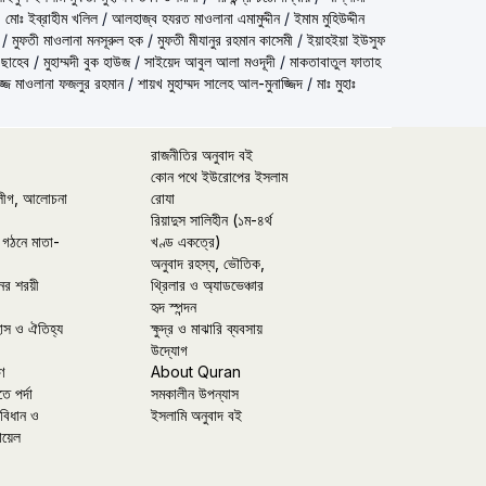
 মোঃ ইব্রাহীম খলিল
/
আলহাজ্ব হযরত মাওলানা এমামুদ্দীন
/
ইমাম মুহিউদ্দীন
/
মুফতী মাওলানা মনসূরুল হক
/
মুফতী মীযানুর রহমান কাসেমী
/
ইয়াহইয়া ইউসুফ
 ছাহেব
/
মুহাম্মদী বুক হাউজ
/
সাইয়েদ আবুল আলা মওদূদী
/
মাকতাবাতুল ফাতাহ
্জ মাওলানা ফজলুর রহমান
/
শায়খ মুহাম্মদ সালেহ আল-মুনাজ্জিদ
/
মাঃ মুহাঃ
রাজনীতির অনুবাদ বই
কোন পথে ইউরোপের ইসলাম
লীগ, আলোচনা
রোযা
রিয়াদুস সালিহীন (১ম-৪র্থ
 গঠনে মাতা-
খণ্ড একত্রে)
অনুবাদ রহস্য, ভৌতিক,
ের শরয়ী
থ্রিলার ও অ্যাডভেঞ্চার
হৃদ স্পন্দন
হাস ও ঐতিহ্য
ক্ষুদ্র ও মাঝারি ব্যবসায়
উদ্যোগ
ণ
About Quran
তে পর্দা
সমকালীন উপন্যাস
বিধান ও
ইসলামি অনুবাদ বই
ায়েল