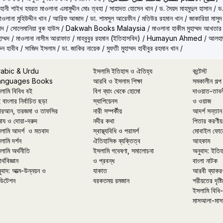
ূহানী শাইখ হযরত মাওলানা এমামুদ্দীন মোঃ ত্বহা
/
সাহাদত হোসেন খান
/
ড. সৈয়দ মাহমুদুল হাসান
/
ড.
াওলানা মুহিউদ্দীন খান
/
আরিফ আজাদ
/
ডা. শামসুল আরেফীন
/
মতিউর রহমান খান
/
জাকারিয়া মাসুদ
াদ
/
সোলেমানিয়া বুক হাউস
/
Dakwah Books Malaysia
/
মাওলানা হাকীম মুহাম্মদ আখতার
াম্মদ
/
মাওলানা নাসীম আরাফাত
/
মাহবুবুর রহমান (ইতিহাসবিদ)
/
Humayun Ahmed
/
আলহাজ
ুন হাবীব
/
সাজিদ ইসলাম
/
ডা. জাকির নায়েক
/
মুফতী মুহাম্মদ হাবীবুর রহমান খান
/
rabic & Urdu
ইসলামি ইতিহাস ও ঐতিহ্য
কন্টেস্ট
anguages Books
আরবি ও ইসলাম শিক্ষা
সমকালীন গল্প
লামি বিবিধ বই
বিগ ব্যাং থেকে হোমো
দাওয়াত-তাব
 বাংলার নির্বাচিত ছড়া
স্যাপিয়েনস
ও ওয়াজ
রআন, তরজমা ও তাফসির
নারী সম্পর্কীয়
আদর্শ সন্তান
মায ও দোয়া-দরুদ
নদীর কথা
পিতার করণীয়
লামি আদর্শ ও মতবাদ
স্বাস্থ্যবিধি ও পরামর্শ
মোবাইল ফোন
লামি দর্শন
ঐতিহাসিক ব্যক্তিত্ব
আহকাম
লামি অর্থনীতি
ইসলামি গবেষণা, সমালোচনা
অনুবাদ: ইতি
র্থবিজ্ঞান
ও প্রবন্ধ
বাংলা নাটক
ুবাদ: আত্ম-উন্নয়ন ও
যাকাত
আরবী ব্যাকর
ডিটেশন
বরকতময় রমজান
শরীয়তের দৃষ্টি
ইসলামি বিধি-
মাসআলা-মাস