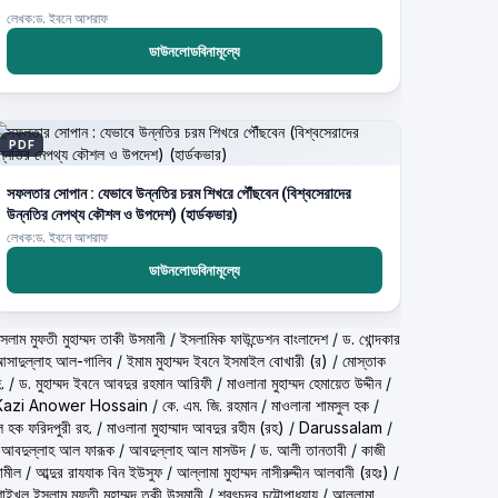
লেখক:ড. ইবনে আশরাফ
ডাউনলোডবিনামূল্যে
PDF
সফলতার সোপান : যেভাবে উন্নতির চরম শিখরে পৌঁছবেন (বিশ্বসেরাদের
উন্নতির নেপথ্য কৌশল ও উপদেশ) (হার্ডকভার)
লেখক:ড. ইবনে আশরাফ
ডাউনলোডবিনামূল্যে
شيخ الاسلام مف) শাইখুল ইসলাম মুফতী মুহাম্মদ তাকী উসমানী
/
ইসলামিক ফাউন্ডেশন বাংলাদেশ
/
ড. খোন্দকার
দ আসাদুল্লাহ আল-গালিব
/
ইমাম মুহাম্মদ ইবনে ইসমাইল বোখারী (র)
/
মোস্তাক
.
/
ড. মুহাম্মদ ইবনে আবদুর রহমান আরিফী
/
মাওলানা মুহাম্মদ হেমায়েত উদ্দীন
/
Kazi Anower Hossain
/
কে. এম. জি. রহমান
/
মাওলানা শামসুল হক
/
ল হক ফরিদপুরী রহ.
/
মাওলানা মুহাম্মাদ আবদুর রহীম (রহ)
/
Darussalam
/
 আবদুল্লাহ আল ফারূক
/
আবদুল্লাহ আল মাসউদ
/
ড. আলী তানতাবী
/
কাজী
ামীল
/
আব্দুর রাযযাক বিন ইউসুফ
/
আল্লামা মুহাম্মদ নাসীরুদ্দীন আলবানী (রহঃ)
/
شيخ الاسلام مفتي محمد تقي عث) শাইখুল ইসলাম মুফতী মুহাম্মদ তকী উসমানী
/
শরৎচন্দ্র চট্টোপাধ্যায়
/
আল্লামা