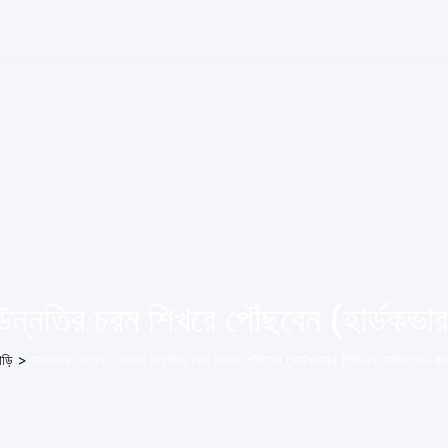
উন্নতির চরম শিখরে পৌঁছবেন (হার্ডকভ
াড়ি
>
সফলতার সোপান : যেভাবে উন্নতির চরম শিখরে পৌঁছবেন (হার্ডকভার) পিডিএফ ডাউনলোড কর